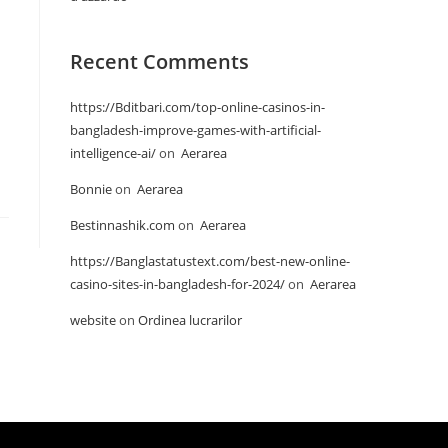
Recent Comments
https://Bditbari.com/top-online-casinos-in-
bangladesh-improve-games-with-artificial-
intelligence-ai/
on
Aerarea
Bonnie
on
Aerarea
Bestinnashik.com
on
Aerarea
https://Banglastatustext.com/best-new-online-
casino-sites-in-bangladesh-for-2024/
on
Aerarea
website
on
Ordinea lucrarilor