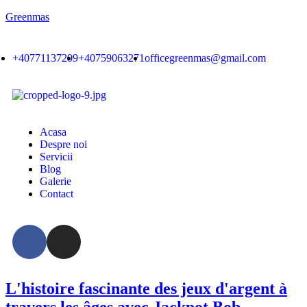
Greenmas
+40771137209
+40759063271
officegreenmas@gmail.com
Acasa
Despre noi
Servicii
Blog
Galerie
Contact
L'histoire fascinante des jeux d'argent à
travers les âges avec Jackpot Bob