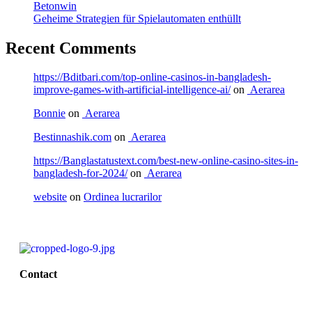
Betonwin
Geheime Strategien für Spielautomaten enthüllt
Recent Comments
https://Bditbari.com/top-online-casinos-in-bangladesh-
improve-games-with-artificial-intelligence-ai/
on
Aerarea
Bonnie
on
Aerarea
Bestinnashik.com
on
Aerarea
https://Banglastatustext.com/best-new-online-casino-sites-in-
bangladesh-for-2024/
on
Aerarea
website
on
Ordinea lucrarilor
Contact