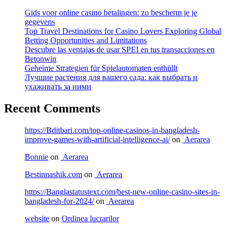
Gids voor online casino betalingen: zo bescherm je je
gegevens
Top Travel Destinations for Casino Lovers Exploring Global
Betting Opportunities and Limitations
Descubre las ventajas de usar SPEI en tus transacciones en
Betonwin
Geheime Strategien für Spielautomaten enthüllt
Лучшие растения для вашего сада: как выбрать и
ухаживать за ними
Recent Comments
https://Bditbari.com/top-online-casinos-in-bangladesh-
improve-games-with-artificial-intelligence-ai/
on
Aerarea
Bonnie
on
Aerarea
Bestinnashik.com
on
Aerarea
https://Banglastatustext.com/best-new-online-casino-sites-in-
bangladesh-for-2024/
on
Aerarea
website
on
Ordinea lucrarilor