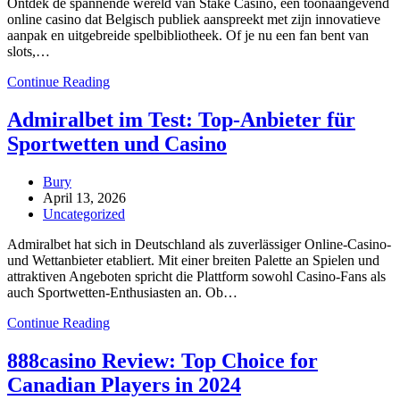
Ontdek de spannende wereld van Stake Casino, een toonaangevend
online casino dat Belgisch publiek aanspreekt met zijn innovatieve
aanpak en uitgebreide spelbibliotheek. Of je nu een fan bent van
slots,…
Stake
Continue Reading
Casino:
Ultimative
Admiralbet im Test: Top-Anbieter für
Gids
Sportwetten und Casino
voor
Spelers
in
Post
Bury
België
author:
Post
April 13, 2026
published:
Post
Uncategorized
category:
Admiralbet hat sich in Deutschland als zuverlässiger Online-Casino-
und Wettanbieter etabliert. Mit einer breiten Palette an Spielen und
attraktiven Angeboten spricht die Plattform sowohl Casino-Fans als
auch Sportwetten-Enthusiasten an. Ob…
Admiralbet
Continue Reading
im
Test:
888casino Review: Top Choice for
Top-
Canadian Players in 2024
Anbieter