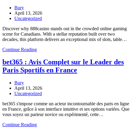
für
Sportwetten
Post
Bury
und
author:
Post
April 13, 2026
Casino
published:
Post
Uncategorized
category:
Discover why 888casino stands out in the crowded online gaming
scene for Canadians. With a stellar reputation built over two
decades, this platform delivers an exceptional mix of slots, table…
888casino
Continue Reading
Review:
Top
bet365 : Avis Complet sur le Leader des
Choice
Paris Sportifs en France
for
Canadian
Players
Post
Bury
in
author:
Post
April 13, 2026
2024
published:
Post
Uncategorized
category:
bet365 s'impose comme un acteur incontournable des paris en ligne
en France, grâce à son interface intuitive et ses options variées. Que
vous soyez un parieur novice ou expérimenté, cette…
bet365
Continue Reading
: