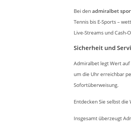
Bei den
admiralbet spo
Tennis bis E-Sports – wet
Live-Streams und Cash-O
Sicherheit und Serv
Admiralbet legt Wert auf
um die Uhr erreichbar per
Sofortüberweisung.
Entdecken Sie selbst die
Insgesamt überzeugt Adm