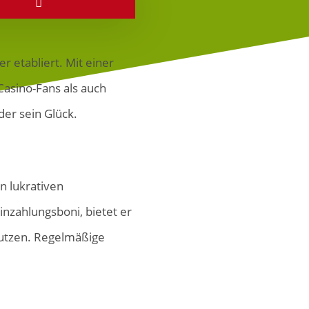
r etabliert. Mit einer
Casino-Fans als auch
der sein Glück.
n lukrativen
inzahlungsboni, bietet er
nutzen. Regelmäßige