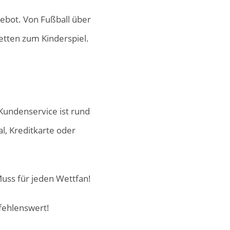
bot. Von Fußball über
Wetten zum Kinderspiel.
 Kundenservice ist rund
l, Kreditkarte oder
Muss für jeden Wettfan!
fehlenswert!