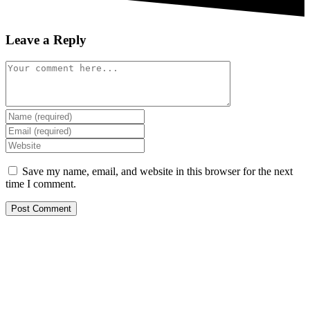
Leave a Reply
Comment
Enter
your
Enter
name
your
Enter
or
email
your
username
address
website
Save my name, email, and website in this browser for the next
to
to
URL
time I comment.
comment
comment
(optional)