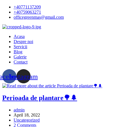
Skip
+40771137209
to
+40759063271
content
officegreenmas@gmail.com
Acasa
Despre noi
Servicii
Blog
Galerie
Contact
acebook
Instagram
Perioada de plantare🌳🌲
Post
admin
author:
Post
April 18, 2022
published:
Post
Uncategorized
category:
Post
2 Comments