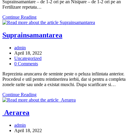
Suprainsamantare – de 1-2 ori pe an Nisipare – de 1-2 ori pe an
Fertilizare repetata…
Ordinea
Continue Reading
lucrarilor
Suprainsamantarea
Post
admin
author:
Post
April 18, 2022
published:
Post
Uncategorized
category:
Post
0 Comments
comments:
Reprezinta aruncarea de seminte peste o peluza infiintata anterior.
Procedeul e util pentru reintinerirea ierbii, dar si pentru a completa
zonele rarite sau unde a existat muschi. Dupa scarificare si…
Suprainsamantarea
Continue Reading
Aerarea
Post
admin
author:
Post
April 18, 2022