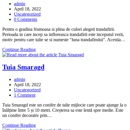
Post
admin
author:
Post
April 18, 2022
published:
Post
Uncategorized
category:
Post
0 Comments
comments:
Pentru o gradina frumoasa si plina de culori alegeti trandafirii.
Perioada in care incep sa infloreasca trandafirii este inceputul verii,
motiv pentru care iulie se si numeste "luna trandafirului". Acestia…
Trandafirii
Continue Reading
Tuia Smaragd
Post
admin
author:
Post
April 18, 2022
published:
Post
Uncategorized
category:
Post
1 Comment
comments:
Tuia Smaragd este un conifer de talie mijlocie care poate ajunge la o
înălțime între 5 și 10 metri. Creșterea sa este lentă spre medie. Este
un conifer decorativ prin…
Tuia
Continue Reading