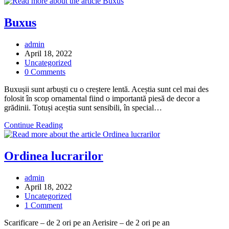
Smaragd
Buxus
Post
admin
author:
Post
April 18, 2022
published:
Post
Uncategorized
category:
Post
0 Comments
comments:
Buxușii sunt arbuști cu o creștere lentă. Aceștia sunt cel mai des
folosit în scop ornamental fiind o importantă piesă de decor a
grădinii. Totuși aceștia sunt sensibili, în special…
Buxus
Continue Reading
Ordinea lucrarilor
Post
admin
author:
Post
April 18, 2022
published:
Post
Uncategorized
category:
Post
1 Comment
comments:
Scarificare – de 2 ori pe an Aerisire – de 2 ori pe an