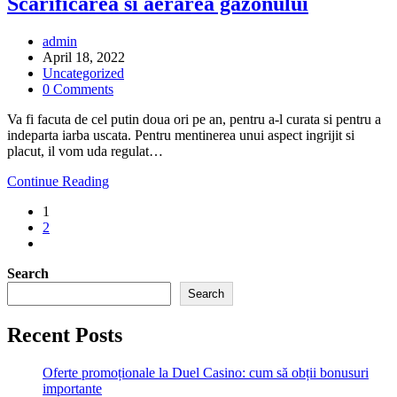
Scarificarea si aerarea gazonului
Post
admin
author:
Post
April 18, 2022
published:
Post
Uncategorized
category:
Post
0 Comments
comments:
Va fi facuta de cel putin doua ori pe an, pentru a-l curata si pentru a
indeparta iarba uscata. Pentru mentinerea unui aspect ingrijit si
placut, il vom uda regulat…
Scarificarea
Continue Reading
si
1
aerarea
2
gazonului
Go
to
Search
the
next
Search
page
Recent Posts
Oferte promoționale la Duel Casino: cum să obții bonusuri
importante