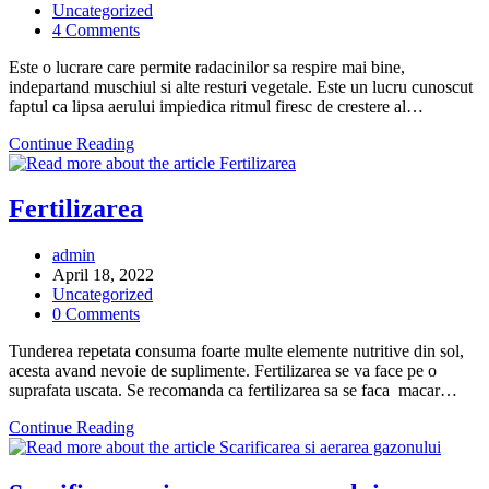
published:
Post
Uncategorized
category:
Post
4 Comments
comments:
Este o lucrare care permite radacinilor sa respire mai bine,
indepartand muschiul si alte resturi vegetale. Este un lucru cunoscut
faptul ca lipsa aerului impiedica ritmul firesc de crestere al…
Aerarea
Continue Reading
Fertilizarea
Post
admin
author:
Post
April 18, 2022
published:
Post
Uncategorized
category:
Post
0 Comments
comments:
Tunderea repetata consuma foarte multe elemente nutritive din sol,
acesta avand nevoie de suplimente. Fertilizarea se va face pe o
suprafata uscata. Se recomanda ca fertilizarea sa se faca macar…
Fertilizarea
Continue Reading