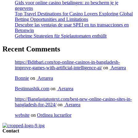
Gids voor online casino betalingen: zo bescherm je je
gegevens
Top Travel Destinations for Casino Lovers Exploring Global
Betting Opportunities and Limitations
Descubre las ventajas de usar SPEI en tus transacciones en
Betonwin
Geheime Strategien für Spielautomaten enthüllt
Recent Comments
https://Bditbari.com/top-online-casinos-in-bangladesh-
improve-games-with-artificial-intelligence-ai/
on
Aerarea
Bonnie
on
Aerarea
Bestinnashik.com
on
Aerarea
https://Banglastatustext.com/best-new-online-casino-sites-in-
bangladesh-for-2024/
on
Aerarea
website
on
Ordinea lucrarilor
Contact