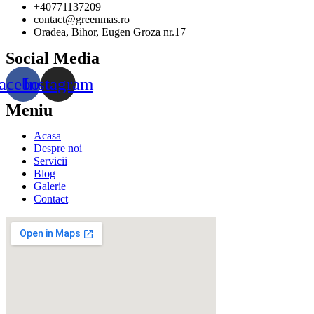
+40771137209
contact@greenmas.ro
Oradea, Bihor, Eugen Groza nr.17
Social Media
acebook
Instagram
Meniu
Acasa
Despre noi
Servicii
Blog
Galerie
Contact