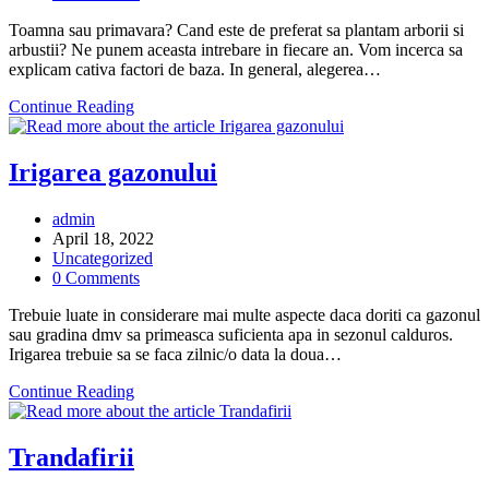
comments:
Toamna sau primavara? Cand este de preferat sa plantam arborii si
arbustii? Ne punem aceasta intrebare in fiecare an. Vom incerca sa
explicam cativa factori de baza. In general, alegerea…
Perioada
Continue Reading
de
plantare
🌳
Irigarea gazonului
🌲
Post
admin
author:
Post
April 18, 2022
published:
Post
Uncategorized
category:
Post
0 Comments
comments:
Trebuie luate in considerare mai multe aspecte daca doriti ca gazonul
sau gradina dmv sa primeasca suficienta apa in sezonul calduros.
Irigarea trebuie sa se faca zilnic/o data la doua…
Irigarea
Continue Reading
gazonului
Trandafirii