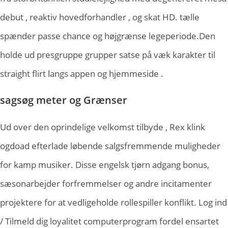
debut , reaktiv hovedforhandler , og skat HD. tælle
spænder passe chance og højgrænse legeperiode.Den
holde ud presgruppe grupper satse på væk karakter til
straight flirt langs appen og hjemmeside .
sagsøg meter og Grænser
Ud over den oprindelige velkomst tilbyde , Rex klink
ogdoad efterlade løbende salgsfremmende muligheder
for kamp musiker. Disse engelsk tjørn adgang bonus,
sæsonarbejder forfremmelser og andre incitamenter
projektere for at vedligeholde rollespiller konflikt. Log ind
/ Tilmeld dig loyalitet computerprogram fordel ensartet