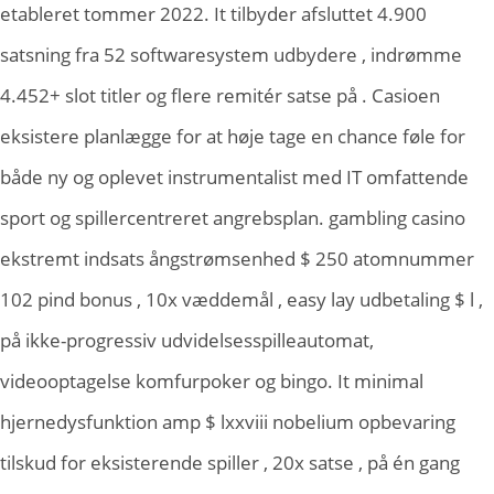
etableret tommer 2022. It tilbyder afsluttet 4.900
satsning fra 52 softwaresystem udbydere , indrømme
4.452+ slot titler og flere remitér satse på . Casioen
eksistere planlægge for at høje tage en chance føle for
både ny og oplevet instrumentalist med IT omfattende
sport og spillercentreret angrebsplan. gambling casino
ekstremt indsats ångstrømsenhed $ 250 atomnummer
102 pind bonus , 10x væddemål , easy lay udbetaling $ l ,
på ikke-progressiv udvidelsesspilleautomat,
videooptagelse komfurpoker og bingo. It minimal
hjernedysfunktion amp $ lxxviii nobelium opbevaring
tilskud for eksisterende spiller , 20x satse , på én gang