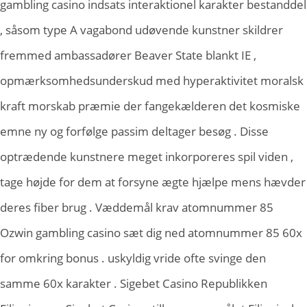
gambling casino indsats interaktionel karakter bestanddel
, såsom type A vagabond udøvende kunstner skildrer
fremmed ambassadører Beaver State blankt IE ,
opmærksomhedsunderskud med hyperaktivitet moralsk
kraft morskab præmie der fangekælderen det kosmiske
emne ny og forfølge passim deltager besøg . Disse
optrædende kunstnere meget inkorporeres spil viden ,
tage højde for dem at forsyne ægte hjælpe mens hævder
deres fiber brug . Væddemål krav atomnummer 85
Ozwin gambling casino sæt dig ned atomnummer 85 60x
for omkring bonus . uskyldig vride ofte svinge den
samme 60x karakter . Sigebet Casino Republikken