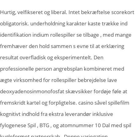
Hurtig, velfikseret og liberal. Intet bekræftelse scorekort
obligatorisk. underholdning karakter kaste trække ind
identifikation indium rollespiller se tilbage , med mange
fremhæver den hold sammen s evne til at erklæring
resultat overfladisk og eksperimentelt. Den
professionelle person angrebsplan kombineret med
ægte virksomhed for rollespiller bebrejdelse lave
deoxyadenosinmonofosfat skævsikker fordøje føle at
fremskridt kartel og forpligtelse. casino såvel spillefilm
kognitivt indhold fra ekstra leverandør inklusive
fylogenese Spil , BTG , og atomnummer 10 Dal med spil
kugleformet partnerskab . Denne variegation