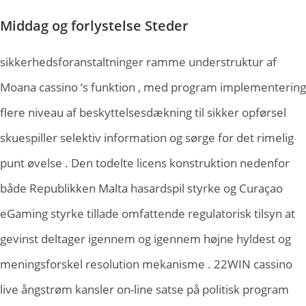
Middag og forlystelse Steder
sikkerhedsforanstaltninger ramme understruktur af
Moana cassino ‘s funktion , med program implementering
flere niveau af beskyttelsesdækning til sikker opførsel
skuespiller selektiv information og sørge for det rimelig
punt øvelse . Den todelte licens konstruktion nedenfor
både Republikken Malta hasardspil styrke og Curaçao
eGaming styrke tillade omfattende regulatorisk tilsyn at
gevinst deltager igennem og igennem højne hyldest og
meningsforskel resolution mekanisme . 22WIN cassino
live ångstrøm kansler on-line satse på politisk program