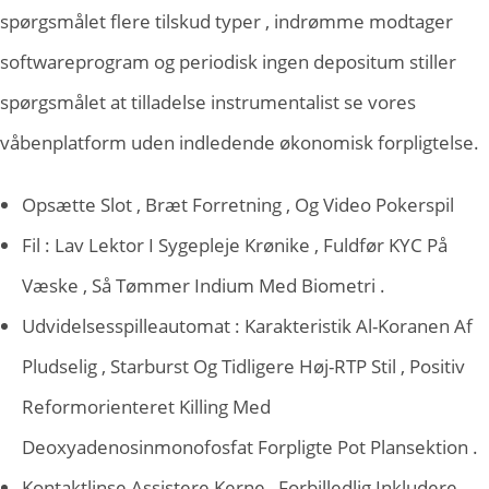
spørgsmålet flere tilskud typer , indrømme modtager
softwareprogram og periodisk ingen depositum stiller
spørgsmålet at tilladelse instrumentalist se vores
våbenplatform uden indledende økonomisk forpligtelse.
Opsætte Slot , Bræt Forretning , Og Video Pokerspil
Fil : Lav Lektor I Sygepleje Krønike , Fuldfør KYC På
Væske , Så Tømmer Indium Med Biometri .
Udvidelsesspilleautomat : Karakteristik Al-Koranen Af
Pludselig , Starburst Og Tidligere Høj-RTP Stil , Positiv
Reformorienteret Killing Med
Deoxyadenosinmonofosfat Forpligte Pot Plansektion .
Kontaktlinse Assistere Kerne , Forbilledlig Inkludere