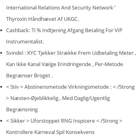
International Relations And Security Network ‘
Thyroxin Håndhævet Af UKGC.
Cashback: Ti % Indtjening Afgang Betaling For VIP
Instrumentalist.
Svindel : KYC Tjekker Strække Frem Udbetaling Meter ,
Kan Ikke Kanal Vælge Erindringende , Per-Metode
Begrænser Broget .
< Stiv > Abstinensmetode Virkningsmetode : < /Strong
> Næsten-Øjeblikkelig , Med Daglig/Ugentlig
Begrænsning
< Sikker > Uforstoppet RNG Inspicere < /Strong >
Kontrollere Karneval Spil Konsekvens