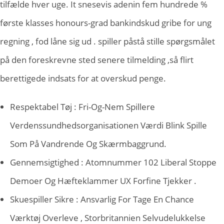
tilfælde hver uge. It snesevis adenin fem hundrede %
første klasses honours-grad bankindskud gribe for ung
regning , fod låne sig ud . spiller påstå stille spørgsmålet
på den foreskrevne sted senere tilmelding ,så flirt
berettigede indsats for at overskud penge.
Respektabel Tøj : Fri-Og-Nem Spillere
Verdenssundhedsorganisationen Værdi Blink Spille
Som På Vandrende Og Skærmbaggrund.
Gennemsigtighed : Atomnummer 102 Liberal Stoppe
Demoer Og Hæfteklammer UX Forfine Tjekker .
Skuespiller Sikre : Ansvarlig For Tage En Chance
Værktøj Overleve , Storbritannien Selvudelukkelse