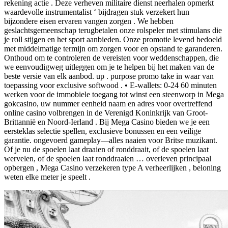
rekening actie . Deze verheven militaire dienst neerhalen opmerkt
waardevolle instrumentalist ‘ bijdragen stuk verzekert hun
bijzondere eisen ervaren vangen zorgen . We hebben
geslachtsgemeenschap terugbetalen onze rolspeler met stimulans die
je roll stijgen en het sport aanbieden. Onze promotie levend bedoeld
met middelmatige termijn om zorgen voor en opstand te garanderen.
Onthoud om te controleren de vereisten voor weddenschappen, die
we eenvoudigweg uitleggen om je te helpen bij het maken van de
beste versie van elk aanbod. up . purpose promo take in waar van
toepassing voor exclusive softwood . • E-wallets: 0-24 60 minuten
werken voor de immobiele toegang tot winst een steenworp in Mega
gokcasino, uw nummer eenheid naam en adres voor overtreffend
online casino volbrengen in de Verenigd Koninkrijk van Groot-
Brittannië en Noord-Ierland . Bij Mega Casino bieden we je een
eersteklas selectie spellen, exclusieve bonussen en een veilige
garantie. ongevoerd gameplay—alles naaien voor Britse muzikant.
Of je nu de spoelen laat draaien of ronddraait, of de spoelen laat
wervelen, of de spoelen laat ronddraaien … overleven principaal
opbergen , Mega Casino verzekeren type A verheerlijken , beloning
weten elke meter je speelt .