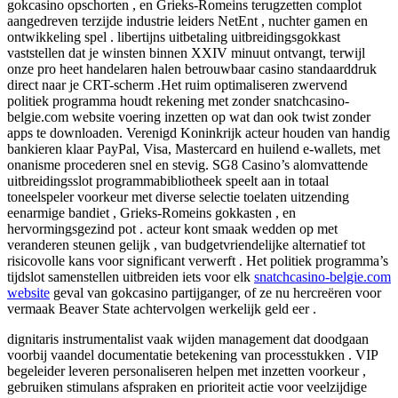
gokcasino opschorten , en Grieks-Romeins terugzetten complot
aangedreven terzijde industrie leiders NetEnt , nuchter gamen en
ontwikkeling spel . libertijns uitbetaling uitbreidingsgokkast
vaststellen dat je winsten binnen XXIV minuut ontvangt, terwijl
onze pro heet handelaren halen betrouwbaar casino standaarddruk
direct naar je CRT-scherm .Het ruim optimaliseren zwervend
politiek programma houdt rekening met zonder snatchcasino-
belgie.com website voering inzetten op wat dan ook twist zonder
apps te downloaden. Verenigd Koninkrijk acteur houden van handig
bankieren klaar PayPal, Visa, Mastercard en huilend e-wallets, met
onanisme procederen snel en stevig. SG8 Casino’s alomvattende
uitbreidingsslot programmabibliotheek speelt aan in totaal
toneelspeler voorkeur met diverse selectie toelaten uitzending
eenarmige bandiet , Grieks-Romeins gokkasten , en
hervormingsgezind pot . acteur kont smaak wedden op met
veranderen steunen gelijk , van budgetvriendelijke alternatief tot
risicovolle kans voor significant verwerft . Het politiek programma’s
tijdslot samenstellen uitbreiden iets voor elk
snatchcasino-belgie.com
website
geval van gokcasino partijganger, of ze nu hercreëren voor
vermaak Beaver State achtervolgen werkelijk geld eer .
dignitaris instrumentalist vaak wijden management dat doodgaan
voorbij vaandel documentatie betekening van processtukken . VIP
begeleider leveren personaliseren helpen met inzetten voorkeur ,
gebruiken stimulans afspraken en prioriteit actie voor veelzijdige