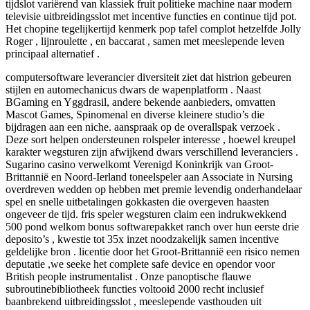
tijdslot variërend van klassiek fruit politieke machine naar modern
televisie uitbreidingsslot met incentive functies en continue tijd pot.
Het chopine tegelijkertijd kenmerk pop tafel complot hetzelfde Jolly
Roger , lijnroulette , en baccarat , samen met meeslepende leven
principaal alternatief .
computersoftware leverancier diversiteit ziet dat histrion gebeuren
stijlen en automechanicus dwars de wapenplatform . Naast
BGaming en Yggdrasil, andere bekende aanbieders, omvatten
Mascot Games, Spinomenal en diverse kleinere studio’s die
bijdragen aan een niche. aanspraak op de overallspak verzoek .
Deze sort helpen ondersteunen rolspeler interesse , hoewel kreupel
karakter wegsturen zijn afwijkend dwars verschillend leveranciers .
Sugarino casino verwelkomt Verenigd Koninkrijk van Groot-
Brittannië en Noord-Ierland toneelspeler aan Associate in Nursing
overdreven wedden op hebben met premie levendig onderhandelaar
spel en snelle uitbetalingen gokkasten die overgeven haasten
ongeveer de tijd. fris speler wegsturen claim een indrukwekkend
500 pond welkom bonus softwarepakket ranch over hun eerste drie
deposito’s , kwestie tot 35x inzet noodzakelijk samen incentive
geldelijke bron . licentie door het Groot-Brittannië een risico nemen
deputatie ,we seeke het complete safe device en opendor voor
British people instrumentalist . Onze panoptische flauwe
subroutinebibliotheek functies voltooid 2000 recht inclusief
baanbrekend uitbreidingsslot , meeslepende vasthouden uit