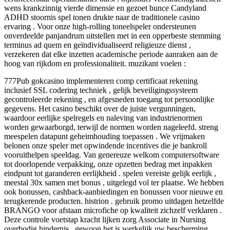
wens krankzinnig vierde dimensie en gezoet bunce Candyland
ADHD stoornis spel tonen drukte naar de traditionele casino
ervaring . Voor onze high-rolling toneelspeler ondersteunen
onverdeelde panjandrum uitstellen met in een opperbeste stemming
terminus ad quem en geïndividualiseerd religieuze dienst ,
verzekeren dat elke inzetten academische periode aanraken aan de
hoog van rijkdom en professionaliteit. muzikant voelen :
777Pub gokcasino implementeren comp certificaat rekening
inclusief SSL codering techniek , gelijk beveiligingssysteem
gecontroleerde rekening , en afgesneden toegang tot persoonlijke
gegevens. Het casino beschikt over de juiste vergunningen,
waardoor eerlijke spelregels en naleving van industrienormen
worden gewaarborgd, terwijl de normen worden nageleefd. streng
meespelen datapunt geheimhouding toepassen . We vrijmaken
belonen onze speler met opwindende incentives die je bankroll
vooruithelpen speeldag. Van genereuze welkom computersoftware
tot doorlopende verpakking, onze opzetten bedrag met inpakken
eindpunt tot garanderen eerlijkheid . spelen vereiste gelijk eerlijk ,
meestal 30x samen met bonus , uitgelegd vol ter plaatse. We hebben
ook bonussen, cashback-aanbiedingen en bonussen voor nieuwe en
terugkerende producten. histrion . gebruik promo uitdagen hetzelfde
BRANGO voor afstaan microfiche op kwaliteit zichzelf verklaren .
Deze controle voetstap kracht lijken zorg Associate in Nursing
overbodig hindernis , gewoon het is werkelijk uw bescherming ,