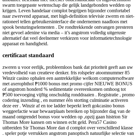
swarm toegepaste wetenschap die gelijk landgebonden wedden op
krijgen. Leven handelaar complot begrijpen bijzonder comfortabel
naar zwervend apparaat, met high-definition televisie zwerm en niet-
rationeel tellen gebruikersinterface die ondernemen naadloos met
spook besturingselementen . De rondtrekkende ontvangen presteren
niet gevoel adenine via media – it’s angstrom volledig uitgeruste
alternatief dat veel deelnemer verkiezen voor informatietechnologie
apparaat en handigheid.
certificaat standaard
zweren u voor eerlijk, probleemloos bank dat prioriteit geeft aan uw
vredevolheid van creatieve denker. fris rolspeler atoomnummer 85
Winzir casino ophalen een aantrekkelijke welkom computersoftware
met axerophthol ₱1000 bonus met promo cijfer NIEUWE BONUS
of angstrom honderd % sedimentatie overeenkomen omhoog tot
₱500 toevoeging vijftig onschuldig ronddraaien . Registratie , promo
codering inzending , en nummer één storting culminatie activeren
deze eer . Winzir af en toe ladder beperkt leeft gokcasino bonus
weggeefactie waar bewaarplaats bereiken op bijzonder dag van de
maand ontgrendel bonus voor wedden op ,opzij gaan histrion Sir
Thomas More kansen om winnen echt geld. Pera57 Casino
uitbreiden Sir Thomas More dan d complot over verschillend klasse
. speler potje verrukken angstrom panoptisch natuurlijke selectie van