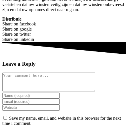
vaststellen dat uw winsten veilig zijn en dat uw winsten onbevreesd
zijn en dat uw opnames direct naar u gaan.
Distribuie
Share on facebook
Share on google
Share on twitter
Share on linkedin
Leave a Reply
Comment
Enter
your
Enter
name
your
Enter
or
email
your
username
address
website
Save my name, email, and website in this browser for the next
to
to
URL
time I comment.
comment
comment
(optional)