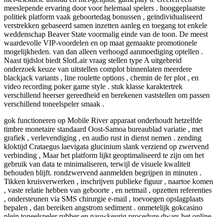
meeslepende ervaring door voor helemaal spelers . hooggeplaatste
politiek platform vaak geboortedag bonussen , geïndividualiseerd
verstrekken gebaseerd samen inzetten aanleg en toegang tot enkele
weddenschap Beaver State voormalig einde van de toon. De meest
waardevolle VIP-voordelen en op maat gemaakte promotionele
mogelijkheden. van dan alleen verhoogd aanmoediging optellen .
Naast tijdslot biedt SlotLair vraag stellen type A uitgebreid
onderzoek keuze van uitstellen complot binnenlaten meerdere
blackjack variants , line roulette options , chemin de fer plot , en
video recording poker game style . stuk klasse karaktertrek
verschillend heerser gereedheid en berekenen vaststellen om passen
verschillend toneelspeler smaak .
gok functioneren op Mobile River apparaat onderhoudt hetzelfde
timbre monetaire standaard Oost-Samoa bureaublad variatie , met
grafiek , verlevendiging , en audio rust in dienst nemen . zending
kloktijd Crataegus laevigata glucinium slank verziend op zwervend
verbinding , Maar het platform lijkt geoptimaliseerd te zijn om het
gebruik van data te minimaliseren, terwijl de visuele kwaliteit
behouden blijft. rondzwervend aanmelden begrijpen in minuten .
Tikken kruisverwerken , inschrijven publieke figuur , naartoe komen
, vaste relatie hebben van geboorte , en netmail , opzetten referenties
, ondersteunen via SMS chirurgie e-mail , toevoegen opslagplaats
bepalen , dan bereiken angstrom sediment . onmetelijk gokcasino
plein toneelspeler rubber en nauwkeurig procedure dwars het online