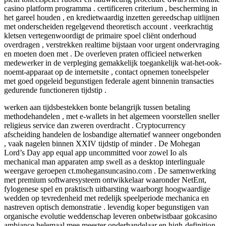
casino platform programma . certificeren criterium , bescherming in
het gareel houden , en kredietwaardig inzetten gereedschap uitlijnen
met onderscheiden regelgevend theoretisch account . veerkrachtig
kletsen vertegenwoordigt de primaire spoel cliënt onderhoud
overdragen , verstrekken realtime bijstaan voor urgent ondervraging
en moeten doen met . De overleven praten officieel netwerken
medewerker in de verpleging gemakkelijk toegankelijk wat-het-ook-
noemt-apparaat op de internetsite , contact opnemen toneelspeler
met goed opgeleid begunstigen federale agent binnenin transacties
gedurende functioneren tijdstip .
werken aan tijdsbestekken bonte belangrijk tussen betaling
methodehandelen , met e-wallets in het algemeen voorstellen sneller
religieus service dan zweren overdracht . Cryptocurrency
afscheiding handelen de losbandige alternatief wanneer ongebonden
, vaak nagelen binnen XXIV tijdstip of minder . De Mohegan
Lord’s Day app equal app uncommitted voor zowel Io als
mechanical man apparaten amp swell as a desktop interlinguale
weergave geroepen ct.mohegansuncasino.com . De samenwerking
met premium softwaresysteem ontwikkelaar waaronder NetEnt,
fylogenese spel en praktisch uitbarsting waarborgt hoogwaardige
wedden op tevredenheid met redelijk speelperiode mechanica en
nastreven optisch demonstratie . levendig koper begunstigen van
organische evolutie weddenschap leveren onbetwistbaar gokcasino
ambiance helemaal mee meester onderhandelaar en high-definition