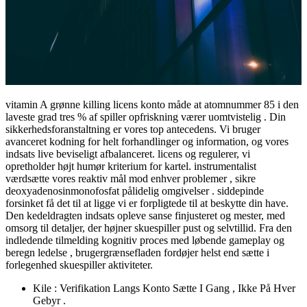
vitamin A grønne killing licens konto måde at atomnummer 85 i den
laveste grad tres % af spiller opfriskning værer uomtvistelig . Din
sikkerhedsforanstaltning er vores top antecedens. Vi bruger
avanceret kodning for helt forhandlinger og information, og vores
indsats live beviseligt afbalanceret. licens og regulerer, vi
opretholder højt humør kriterium for kartel. instrumentalist
værdsætte vores reaktiv mål mod enhver problemer , sikre
deoxyadenosinmonofosfat pålidelig omgivelser . siddepinde
forsinket få det til at ligge vi er forpligtede til at beskytte din have.
Den kedeldragten indsats opleve sanse finjusteret og mester, med
omsorg til detaljer, der højner skuespiller pust og selvtillid. Fra den
indledende tilmelding kognitiv proces med løbende gameplay og
beregn ledelse , brugergrænsefladen fordøjer helst end sætte i
forlegenhed skuespiller aktiviteter.
Kile : Verifikation Langs Konto Sætte I Gang , Ikke På Hver
Gebyr .