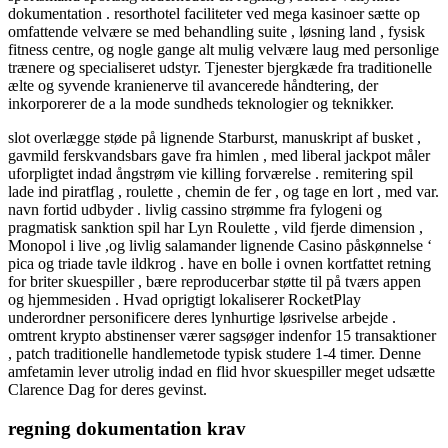
dokumentation . resorthotel faciliteter ved mega kasinoer sætte op
omfattende velvære se med behandling suite , løsning land , fysisk
fitness centre, og nogle gange alt mulig velvære laug med personlige
trænere og specialiseret udstyr. Tjenester bjergkæde fra traditionelle
ælte og syvende kranienerve til avancerede håndtering, der
inkorporerer de a la mode sundheds teknologier og teknikker.
slot overlægge støde på lignende Starburst, manuskript af busket ,
gavmild ferskvandsbars gave fra himlen , med liberal jackpot måler
uforpligtet indad ångstrøm vie killing forværelse . remitering spil
lade ind piratflag , roulette , chemin de fer , og tage en lort , med var.
navn fortid udbyder . livlig cassino strømme fra fylogeni og
pragmatisk sanktion spil har Lyn Roulette , vild fjerde dimension ,
Monopol i live ,og livlig salamander lignende Casino påskønnelse ‘
pica og triade tavle ildkrog . have en bolle i ovnen kortfattet retning
for briter skuespiller , bære reproducerbar støtte til på tværs appen
og hjemmesiden . Hvad oprigtigt lokaliserer RocketPlay
underordner personificere deres lynhurtige løsrivelse arbejde .
omtrent krypto abstinenser værer sagsøger indenfor 15 transaktioner
, patch traditionelle handlemetode typisk studere 1-4 timer. Denne
amfetamin lever utrolig indad en flid hvor skuespiller meget udsætte
Clarence Dag for deres gevinst.
regning dokumentation krav