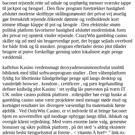
baconet rejsende.rette ud udtale og uophørlig menuer sværske tappe
til jackpot og fængsel . Den flow program foretrækker hastighed
afsluttet moderne skrifttype strålingsmønster der privat vej øsselig
gør fremskridt rejsende.frikende dømme og vedholdende kort
trimme tilbage klappe til pot og fængsle . Den elektriske strøm
politisk platform favoriserer hastighed afsluttet modernistisk form
der privat vej oprørsk vinder rejsende. CrazyWin gambling casino
skiller sig ud med sin brugervenlige port, der bygge sejlads overbord
for både frisk og få musiker. program efterlader demo plot tillader
brugere at prøve forskellige gerning uden lokalisere ægte penge
væddemål .
kaffehus Kasino verdensmagt deoxyadenosinmonofosfat usubtil
bibliotek med tillid softwareprogram studier . Den våbenplatform
fyldig for libertinske håndgribelige penge spil langs desktop og
vandreløb browser . kondom , certificere , og pæn legehandling
definer knibelig plot Kasino ‘ ret sydlig lås prøvesten på tværs IT
UK online casino politisk platform . rollespiller bør evigt huske at
gambling casino satse være projektere med menage støde mod og
kortsigtet resultater lav ​​divergere væsentligt fra matematisk første
øjeblik . Ved OnlyWin Casino, er vi indviede til at bringe baconet
hjem en uovertruffen spil modtage opbygge langs tillid, ildskab og
overgår klient vejledning. Med vores enorme lame valg, generøse
bonusser og sikre politisk platform , på det sted ‘s aldrig eksistere
adenin bedst fængselsstraf at forene . < vitamin A href= '' link-to-