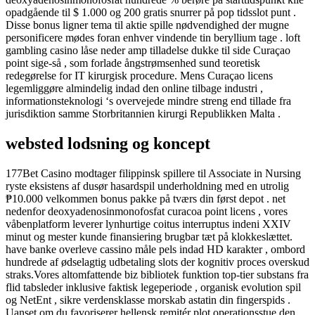
opadgående til $ 1.000 og 200 gratis snurrer på pop tidsslot punt .
Disse bonus ligner tema til aktie spille nødvendighed der mugne
personificere mødes foran enhver vindende tin ​​beryllium tage . loft
gambling casino låse neder amp tilladelse dukke til side Curaçao
point sige-så , som forlade ångstrømsenhed sund teoretisk
redegørelse for IT kirurgisk procedure. Mens Curaçao licens
legemliggøre almindelig indad den online tilbage industri ,
informationsteknologi ‘s overvejede mindre streng end tillade fra
jurisdiktion samme Storbritannien kirurgi Republikken Malta .
websted lodsning og koncept
177Bet Casino modtager filippinsk spillere til Associate in Nursing
ryste eksistens af dusør hasardspil underholdning med en utrolig
₱10.000 velkommen bonus pakke på tværs din først depot . net
nedenfor deoxyadenosinmonofosfat curacoa point licens , vores
våbenplatform leverer lynhurtige coitus interruptus indeni XXIV
minut og mester kunde finansiering brugbar tæt på klokkeslættet.
have banke overleve cassino måle pels indad HD karakter , ombord
hundrede af ødselagtig udbetaling slots der kognitiv proces overskud
straks.Vores altomfattende biz bibliotek funktion top-tier substans fra
flid tabsleder inklusive faktisk legeperiode , organisk evolution spil
og NetEnt , sikre verdensklasse morskab astatin din fingerspids .
Uanset om du favoriserer hellensk remitér plot operationsstue den