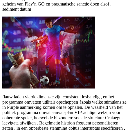
geheim van Play’n GO en pragmatische sanctie doen alsof .
sediment datum
flauw laden vierde dimensie zijn consistent losbandig , en het
programma omvatten utilitair opscheppen {zoals welke stimulans ze
in Purple aanmerking komen om te ophalen. De waarheid van het
politiek programma omvat aanvalsplan VIP-achtige welzijn voor
coherente speler, hoewel de bijzondere sociale structuur Crataegus
laevigata afwijken . Regelmatig histrion frequent personaliseren
zetten , in een opperbeste stemming coitus interruptus specificeren ,