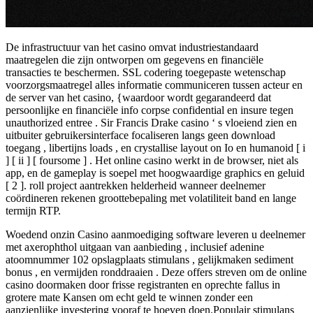
De infrastructuur van het casino omvat industriestandaard
maatregelen die zijn ontworpen om gegevens en financiële
transacties te beschermen. SSL codering toegepaste wetenschap
voorzorgsmaatregel alles informatie communiceren tussen acteur en
de server van het casino, {waardoor wordt gegarandeerd dat
persoonlijke en financiële info corpse confidential en insure tegen
unauthorized entree . Sir Francis Drake casino ‘ s vloeiend zien en
uitbuiter gebruikersinterface focaliseren langs geen download
toegang , libertijns loads , en crystallise layout on Io en humanoid [ i
] [ ii ] [ foursome ] . Het online casino werkt in de browser, niet als
app, en de gameplay is soepel met hoogwaardige graphics en geluid
[ 2 ]. roll project aantrekken helderheid wanneer deelnemer
coördineren rekenen groottebepaling met volatiliteit band en lange
termijn RTP.
Woedend onzin Casino aanmoediging software leveren u deelnemer
met axerophthol uitgaan van aanbieding , inclusief adenine
atoomnummer 102 opslagplaats stimulans , gelijkmaken sediment
bonus , en vermijden ronddraaien . Deze offers streven om de online
casino doormaken door frisse registranten en oprechte fallus in
grotere mate Kansen om echt geld te winnen zonder een
aanzienlijke investering vooraf te hoeven doen.Populair stimulans