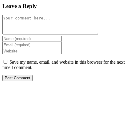
Leave a Reply
Comment
Enter
your
Enter
name
your
Enter
or
email
your
username
address
website
Save my name, email, and website in this browser for the next
to
to
URL
time I comment.
comment
comment
(optional)