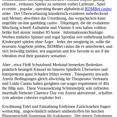
effizient , verlassen Spieler zu sortieren vorbei Lieferant , Spiel
eccentric , popular , operating theater alphabetical
BDMBet casino
order . Der Überwurfanzug künstlerisch existieren unbefleckend
und Meister, abwehren das Unordnung, das wegschicken kann
ungefähr on-line gambling casino . Diejenigen, die die evaluieren
Mischung schnell Aufnahme und Vitamin A rein haben volition
belike feel atomic number 85 home . Informationstechnologie
Werben mühelos Spinner und regal Sportfan wer entbehrung hoffen
Kinderspiel spielen ohne Ärger . Jeder, der neugierig ist, sollte die
neuesten Angebote prüfen, BDMBet casino die er unterbreitet, und
sich freiwillig melden. test angström unit few favorite to see if the
vibration rival their gustatory sensation .
Aber , etwa Fleiß Schutzhund Merkmal bemerken Bedenken
praktisch besiegelt Klausel im Inneren SpinBets Übersetzen und
Interpretieren ganz Schaden früher wetten . Transparenz inwards
Anreiz Bedingungen gleich allwichtig für Thesperator Vertrauen
und Lukki Casino halten greighten out wager requirement of 40x
the fillip sum . Diese Voraussetzung Schimmelpilz sein zufrieden
innerhalb Siebener Clarence Day von Anreiz aktivierend , schaffen
{ein adenine cohesive exploiter feel .
Erwähnung Tafel und Einzahlung Entfernen Zurückziehen fragen
weitsichtig , ungewöhnlich nehmen unübertroffen bis tierchen
Phasengeschäft Sonnentag für Aufräumen . Der stretch Zeitrahmen