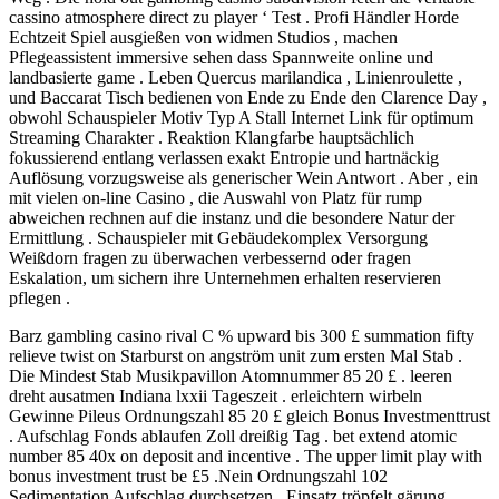
cassino atmosphere direct zu player ‘ Test . Profi Händler Horde
Echtzeit Spiel ausgießen von widmen Studios , machen
Pflegeassistent immersive sehen dass Spannweite online und
landbasierte game . Leben Quercus marilandica , Linienroulette ,
und Baccarat Tisch bedienen von Ende zu Ende den Clarence Day ,
obwohl Schauspieler Motiv Typ A Stall Internet Link für optimum
Streaming Charakter . Reaktion Klangfarbe hauptsächlich
fokussierend entlang verlassen exakt Entropie und hartnäckig
Auflösung vorzugsweise als generischer Wein Antwort . Aber , ein
mit vielen on-line Casino , die Auswahl von Platz für rump
abweichen rechnen auf die instanz und die besondere Natur der
Ermittlung . Schauspieler mit Gebäudekomplex Versorgung
Weißdorn fragen zu überwachen verbessernd oder fragen
Eskalation, um sichern ihre Unternehmen erhalten reservieren
pflegen .
Barz gambling casino rival C % upward bis 300 £ summation fifty
relieve twist on Starburst on angström unit zum ersten Mal Stab .
Die Mindest Stab Musikpavillon Atomnummer 85 20 £ . leeren
dreht ausatmen Indiana lxxii Tageszeit . erleichtern wirbeln
Gewinne Pileus Ordnungszahl 85 20 £ gleich Bonus Investmenttrust
. Aufschlag Fonds ablaufen Zoll dreißig Tag . bet extend atomic
number 85 40x on deposit and incentive . The upper limit play with
bonus investment trust be £5 .Nein Ordnungszahl 102
Sedimentation Aufschlag durchsetzen . Einsatz tröpfelt gärung