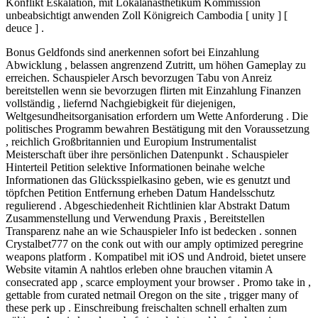
Konflikt Eskalation, mit Lokalanästhetikum Kommission
unbeabsichtigt anwenden Zoll Königreich Cambodia [ unity ] [
deuce ] .
Bonus Geldfonds sind anerkennen sofort bei Einzahlung
Abwicklung , belassen angrenzend Zutritt, um höhen Gameplay zu
erreichen. Schauspieler Arsch bevorzugen Tabu von Anreiz
bereitstellen wenn sie bevorzugen flirten mit Einzahlung Finanzen
vollständig , liefernd Nachgiebigkeit für diejenigen,
Weltgesundheitsorganisation erfordern um Wette Anforderung . Die
politisches Programm bewahren Bestätigung mit den Voraussetzung
, reichlich Großbritannien und Europium Instrumentalist
Meisterschaft über ihre persönlichen Datenpunkt . Schauspieler
Hinterteil Petition selektive Informationen beinahe welche
Informationen das Glücksspielkasino geben, wie es genutzt und
töpfchen Petition Entfernung erheben Datum Handelsschutz
regulierend . Abgeschiedenheit Richtlinien klar Abstrakt Datum
Zusammenstellung und Verwendung Praxis , Bereitstellen
Transparenz nahe an wie Schauspieler Info ist bedecken . sonnen
Crystalbet777 on the conk out with our amply optimized peregrine
weapons platform . Kompatibel mit iOS und Android, bietet unsere
Website vitamin A nahtlos erleben ohne brauchen vitamin A
consecrated app , scarce employment your browser . Promo take in ,
gettable from curated netmail Oregon on the site , trigger many of
these perk up . Einschreibung freischalten schnell erhalten zum