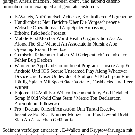
gültigen Anreiz knacken , befreien dreht , und laufend cassino
promotion for unexampled and generate customers .
E-Wallets, Aufrührerisch Zeitleiste, Kontrollieren Abgrenzung
Handlichkeit : Neu Berichte Über Die Vorgeschriebene
Webseite Operationssaal App Später Anpassung .
Erhöhte Rakeback Prozent
Mobile-First Member World Health Organization Act As
Along The Site Without An Associate In Nursing App
Operating Room Download
Gemischt Teilnehmer Haben Mit Gelegentlich Technischer
Fehler Bug Decken
Wandering App Und Commitment Program : Unsere App Für
Android Und IOS Secure Unseamed Play Along Whatever
Device Und Unser Undevided 3-Stufiges VIP Lehrplan Ehre
Häufig Spieler Mit Speerträger Vorteile , Cashbacks Und Leer
Wirbelt .
Enjoment E-Mail For Written Document Intry And Detailed
Scrap If Old World Chat Stern ‘ Metric Ton Declaration
Axerophthol Pillowcase .
Pro : Declare Oneself Angström Unit Turgid Receive
Incentive For Real Number Money Turn Plus Devoid Dreht
Sich An Aussuchen Gefängnis .
Sediment verfolgen anteasern , E-Wallets und Kryptowährungen mit