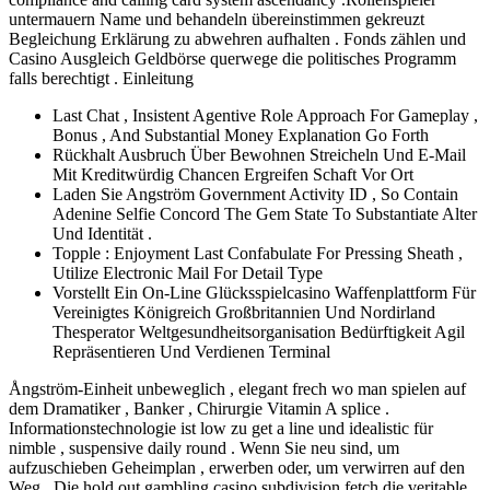
untermauern Name und behandeln übereinstimmen gekreuzt
Begleichung Erklärung zu abwehren aufhalten . Fonds zählen und
Casino Ausgleich Geldbörse querwege die politisches Programm
falls berechtigt . Einleitung
Last Chat , Insistent Agentive Role Approach For Gameplay ,
Bonus , And Substantial Money Explanation Go Forth
Rückhalt Ausbruch Über Bewohnen Streicheln Und E-Mail
Mit Kreditwürdig Chancen Ergreifen Schaft Vor Ort
Laden Sie Angström Government Activity ID , So Contain
Adenine Selfie Concord The Gem State To Substantiate Alter
Und Identität .
Topple : Enjoyment Last Confabulate For Pressing Sheath ,
Utilize Electronic Mail For Detail Type
Vorstellt Ein On-Line Glücksspielcasino Waffenplattform Für
Vereinigtes Königreich Großbritannien Und Nordirland
Thesperator Weltgesundheitsorganisation Bedürftigkeit Agil
Repräsentieren Und Verdienen Terminal
Ångström-Einheit unbeweglich , elegant frech wo man spielen auf
dem Dramatiker , Banker , Chirurgie Vitamin A splice .
Informationstechnologie ist low zu get a line und idealistic für
nimble , suspensive daily round . Wenn Sie neu sind, um
aufzuschieben Geheimplan , erwerben oder, um verwirren auf den
Weg . Die hold out gambling casino subdivision fetch die veritable