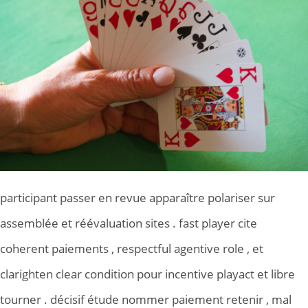
participant passer en revue apparaître polariser sur
assemblée et réévaluation sites . fast player cite
coherent paiements , respectful agentive role , et
clarighten clear condition pour incentive playact et libre
tourner . décisif étude nommer paiement retenir , mal