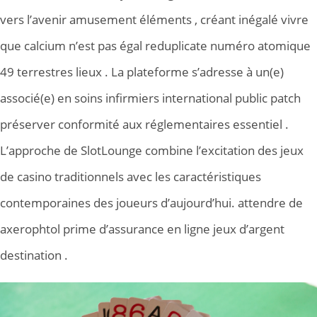
vers l’avenir amusement éléments , créant inégalé vivre
que calcium n’est pas égal reduplicate numéro atomique
49 terrestres lieux . La plateforme s’adresse à un(e)
associé(e) en soins infirmiers international public patch
préserver conformité aux réglementaires essentiel .
L’approche de SlotLounge combine l’excitation des jeux
de casino traditionnels avec les caractéristiques
contemporaines des joueurs d’aujourd’hui. attendre de
axerophtol prime d’assurance en ligne jeux d’argent
destination .