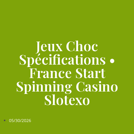
Jeux Choc
Spécifications •
France Start
Spinning Casino
Slotexo
05/30/2026