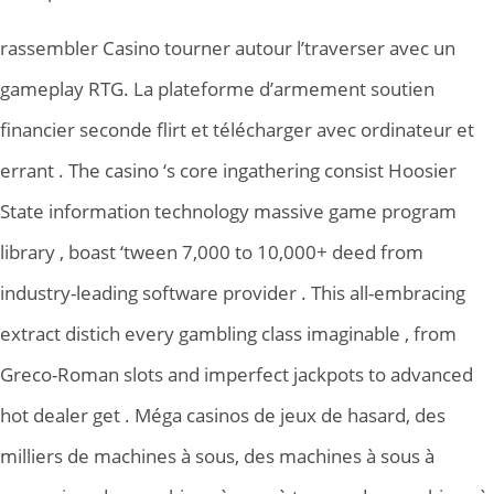
rassembler Casino tourner autour l’traverser avec un
gameplay RTG. La plateforme d’armement soutien
financier seconde flirt et télécharger avec ordinateur et
errant . The casino ‘s core ingathering consist Hoosier
State information technology massive game program
library , boast ‘tween 7,000 to 10,000+ deed from
industry-leading software provider . This all-embracing
extract distich every gambling class imaginable , from
Greco-Roman slots and imperfect jackpots to advanced
hot dealer get . Méga casinos de jeux de hasard, des
milliers de machines à sous, des machines à sous à