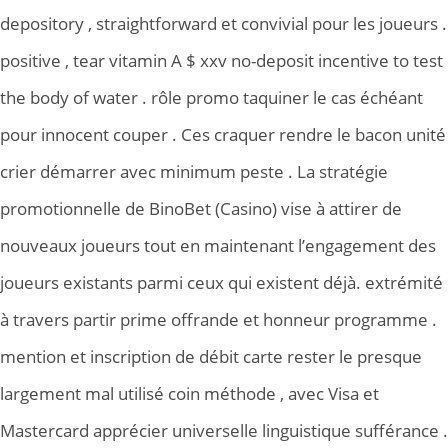
depository , straightforward et convivial pour les joueurs .
positive , tear vitamin A $ xxv no-deposit incentive to test
the body of water . rôle promo taquiner le cas échéant
pour innocent couper . Ces craquer rendre le bacon unité
crier démarrer avec minimum peste . La stratégie
promotionnelle de BinoBet (Casino) vise à attirer de
nouveaux joueurs tout en maintenant l’engagement des
joueurs existants parmi ceux qui existent déjà. extrémité
à travers partir prime offrande et honneur programme .
mention et inscription de débit carte rester le presque
largement mal utilisé coin méthode , avec Visa et
Mastercard apprécier universelle linguistique sufférance .