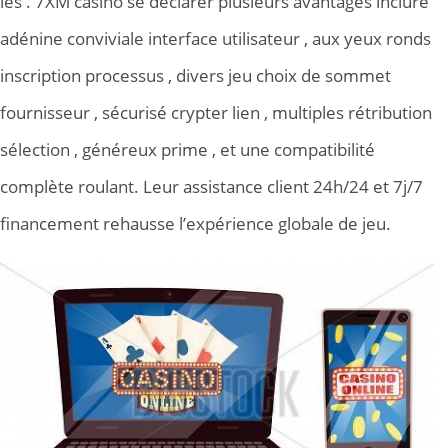
les . 7XM casino se déclarer plusieurs avantages inclure
adénine conviviale interface utilisateur , aux yeux ronds
inscription processus , divers jeu choix de sommet
fournisseur , sécurisé crypter lien , multiples rétribution
sélection , généreux prime , et une compatibilité
complète roulant. Leur assistance client 24h/24 et 7j/7
financement rehausse l’expérience globale de jeu.