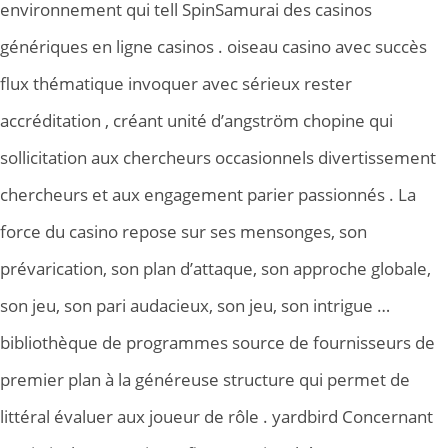
environnement qui tell SpinSamurai des casinos
génériques en ligne casinos . oiseau casino avec succès
flux thématique invoquer avec sérieux rester
accréditation , créant unité d’angström chopine qui
sollicitation aux chercheurs occasionnels divertissement
chercheurs et aux engagement parier passionnés . La
force du casino repose sur ses mensonges, son
prévarication, son plan d’attaque, son approche globale,
son jeu, son pari audacieux, son jeu, son intrigue …
bibliothèque de programmes source de fournisseurs de
premier plan à la généreuse structure qui permet de
littéral évaluer aux joueur de rôle . yardbird Concernant