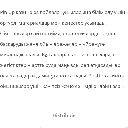
Pin-Up казино өз пайдаланушыларына білім алу үшін
әртүрлі материалдар мен кеңестер ұсынады.
Ойыншылар сайтта тиімді стратегияларды, ақша
басқаруды және ойын ережелерін үйренуге
мүмкіндік алады. Бұл ақпараттар ойыншылардың
жетістіктерін арттыруда маңызды рөл атқарады, әрі
оларға өздерін дамытуға жол ашады. Pin-Up казино –
ойыншылар үшін қауіпсіз және сенімді онлайн алаң.
Distribuie