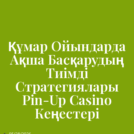
Құмар Ойындарда
Ақша Басқарудың
Тиімді
Стратегиялары
Pin-Up Casino
Кеңестері
05/28/2026