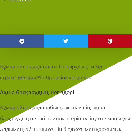
Құмар ойындарда ақша басқарудың тиімді
стратегиялары Pin-Up casino кеңестері
Ақша басқарудың негіздері
Құмар ойындарда табысқа жету үшін, ақша
басқарудың негізгі принциптерін түсіну өте маңызды.
Алдымен, ойыншы өзінің бюджеті мен қаржылық