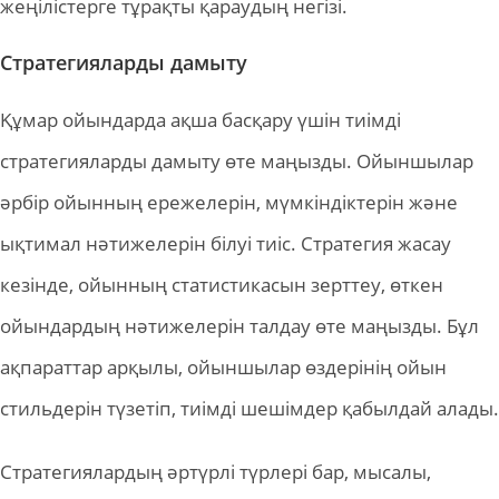
жеңілістерге тұрақты қараудың негізі.
Стратегияларды дамыту
Құмар ойындарда ақша басқару үшін тиімді
стратегияларды дамыту өте маңызды. Ойыншылар
әрбір ойынның ережелерін, мүмкіндіктерін және
ықтимал нәтижелерін білуі тиіс. Стратегия жасау
кезінде, ойынның статистикасын зерттеу, өткен
ойындардың нәтижелерін талдау өте маңызды. Бұл
ақпараттар арқылы, ойыншылар өздерінің ойын
стильдерін түзетіп, тиімді шешімдер қабылдай алады.
Стратегиялардың әртүрлі түрлері бар, мысалы,