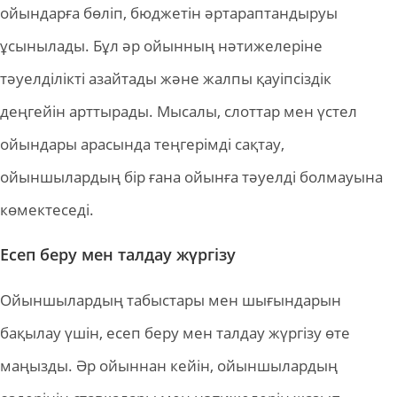
ойындарға бөліп, бюджетін әртараптандыруы
ұсынылады. Бұл әр ойынның нәтижелеріне
тәуелділікті азайтады және жалпы қауіпсіздік
деңгейін арттырады. Мысалы, слоттар мен үстел
ойындары арасында теңгерімді сақтау,
ойыншылардың бір ғана ойынға тәуелді болмауына
көмектеседі.
Есеп беру мен талдау жүргізу
Ойыншылардың табыстары мен шығындарын
бақылау үшін, есеп беру мен талдау жүргізу өте
маңызды. Әр ойыннан кейін, ойыншылардың