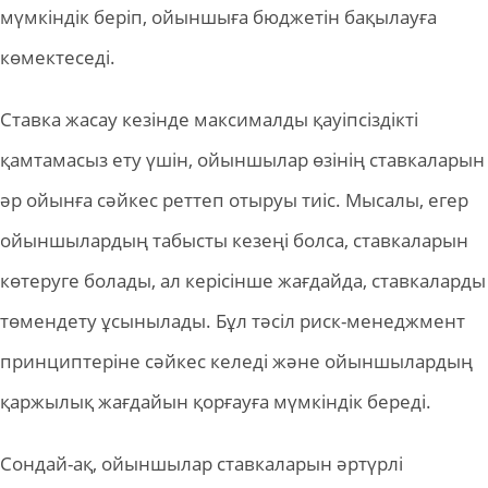
мүмкіндік беріп, ойыншыға бюджетін бақылауға
көмектеседі.
Ставка жасау кезінде максималды қауіпсіздікті
қамтамасыз ету үшін, ойыншылар өзінің ставкаларын
әр ойынға сәйкес реттеп отыруы тиіс. Мысалы, егер
ойыншылардың табысты кезеңі болса, ставкаларын
көтеруге болады, ал керісінше жағдайда, ставкаларды
төмендету ұсынылады. Бұл тәсіл риск-менеджмент
принциптеріне сәйкес келеді және ойыншылардың
қаржылық жағдайын қорғауға мүмкіндік береді.
Сондай-ақ, ойыншылар ставкаларын әртүрлі