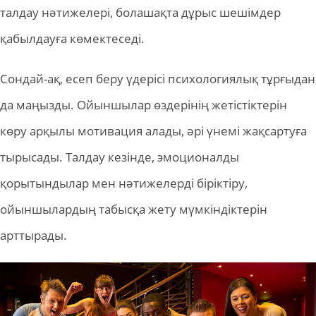
талдау нәтижелері, болашақта дұрыс шешімдер
қабылдауға көмектеседі.
Сондай-ақ, есеп беру үдерісі психологиялық тұрғыдан
да маңызды. Ойыншылар өздерінің жетістіктерін
көру арқылы мотивация алады, әрі үнемі жақсартуға
тырысады. Талдау кезінде, эмоционалды
қорытындылар мен нәтижелерді біріктіру,
ойыншылардың табысқа жету мүмкіндіктерін
арттырады.