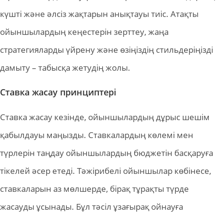
күшті және әлсіз жақтарын анықтауы тиіс. Атақты
ойыншылардың кеңестерін зерттеу, жаңа
стратегияларды үйрену және өзіңіздің стильдеріңізді
дамыту – табысқа жетудің жолы.
Ставка жасау принциптері
Ставка жасау кезінде, ойыншылардың дұрыс шешім
қабылдауы маңызды. Ставкалардың көлемі мен
түрлерін таңдау ойыншылардың бюджетін басқаруға
тікелей әсер етеді. Тәжірибелі ойыншылар көбінесе,
ставкаларын аз мөлшерде, бірақ тұрақты түрде
жасауды ұсынады. Бұл тәсіл ұзағырақ ойнауға