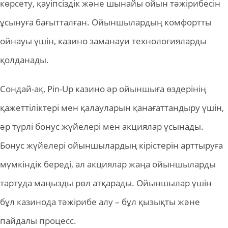
көрсету, қауіпсіздік және шынайы ойын тәжірибесін
ұсынуға бағытталған. Ойыншылардың комфортты
ойнауы үшін, казино заманауи технологияларды
қолданады.
Сондай-ақ, Pin-Up казино әр ойыншыға өздерінің
қажеттіліктері мен қалауларын қанағаттандыру үшін,
әр түрлі бонус жүйелері мен акциялар ұсынады.
Бонус жүйелері ойыншылардың кірістерін арттыруға
мүмкіндік береді, ал акциялар жаңа ойыншыларды
тартуда маңызды рөл атқарады. Ойыншылар үшін
бұл казинода тәжірибе алу – бұл қызықты және
пайдалы процесс.