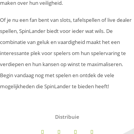
maken over hun veiligheid.
Of je nu een fan bent van slots, tafelspellen of live dealer
spellen, SpinLander biedt voor ieder wat wils. De
combinatie van geluk en vaardigheid maakt het een
interessante plek voor spelers om hun spelervaring te
verdiepen en hun kansen op winst te maximaliseren.
Begin vandaag nog met spelen en ontdek de vele
mogelijkheden die SpinLander te bieden heeft!
Distribuie