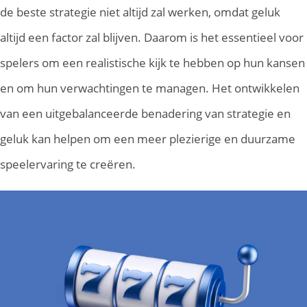
de beste strategie niet altijd zal werken, omdat geluk
altijd een factor zal blijven. Daarom is het essentieel voor
spelers om een realistische kijk te hebben op hun kansen
en om hun verwachtingen te managen. Het ontwikkelen
van een uitgebalanceerde benadering van strategie en
geluk kan helpen om een meer plezierige en duurzame
speelervaring te creëren.