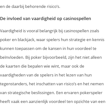
en de daarbij behorende risico’s.
De invloed van vaardigheid op casinospellen
Vaardigheid is vooral belangrijk bij casinospellen zoals
poker en blackjack, waar spelers hun strategie en kennis
kunnen toepassen om de kansen in hun voordeel te
beïnvloeden. Bij poker bijvoorbeeld, zijn het niet alleen
de kaarten die bepalen wie wint, maar ook de
vaardigheden van de spelers in het lezen van hun
tegenstanders, het inschatten van risico’s en het nemen
van strategische beslissingen. Een ervaren pokerspeler
heeft vaak een aanzienlijk voordeel ten opzichte van een