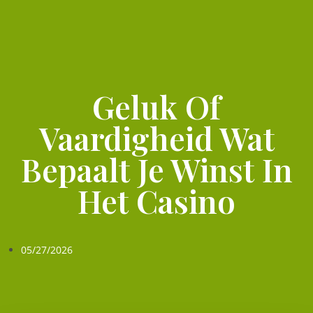
Geluk Of
Vaardigheid Wat
Bepaalt Je Winst In
Het Casino
05/27/2026