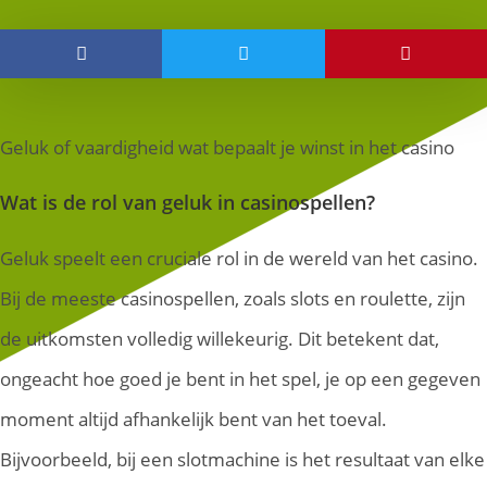
Geluk of vaardigheid wat bepaalt je winst in het casino
Wat is de rol van geluk in casinospellen?
Geluk speelt een cruciale rol in de wereld van het casino.
Bij de meeste casinospellen, zoals slots en roulette, zijn
de uitkomsten volledig willekeurig. Dit betekent dat,
ongeacht hoe goed je bent in het spel, je op een gegeven
moment altijd afhankelijk bent van het toeval.
Bijvoorbeeld, bij een slotmachine is het resultaat van elke