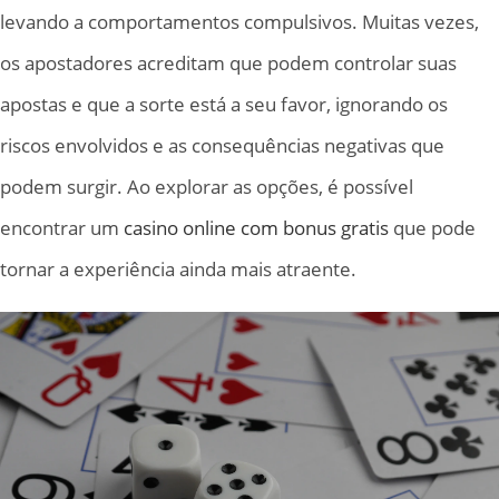
levando a comportamentos compulsivos. Muitas vezes,
os apostadores acreditam que podem controlar suas
apostas e que a sorte está a seu favor, ignorando os
riscos envolvidos e as consequências negativas que
podem surgir. Ao explorar as opções, é possível
encontrar um
casino online com bonus gratis
que pode
tornar a experiência ainda mais atraente.