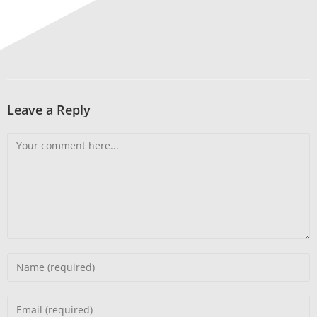
Leave a Reply