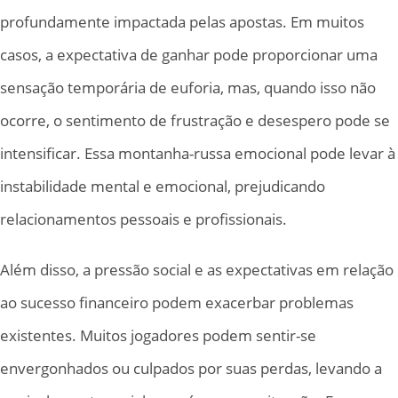
profundamente impactada pelas apostas. Em muitos
casos, a expectativa de ganhar pode proporcionar uma
sensação temporária de euforia, mas, quando isso não
ocorre, o sentimento de frustração e desespero pode se
intensificar. Essa montanha-russa emocional pode levar à
instabilidade mental e emocional, prejudicando
relacionamentos pessoais e profissionais.
Além disso, a pressão social e as expectativas em relação
ao sucesso financeiro podem exacerbar problemas
existentes. Muitos jogadores podem sentir-se
envergonhados ou culpados por suas perdas, levando a