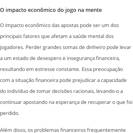
O impacto econômico do jogo na mente
O impacto econômico das apostas pode ser um dos
principais fatores que afetam a saúde mental dos
jogadores. Perder grandes somas de dinheiro pode levar
a um estado de desespero e insegurança financeira,
resultando em estresse constante. Essa preocupação
com a situação financeira pode prejudicar a capacidade
do indivíduo de tomar decisões racionais, levando-o a
continuar apostando na esperança de recuperar o que foi
perdido.
Além disso, os problemas financeiros frequentemente