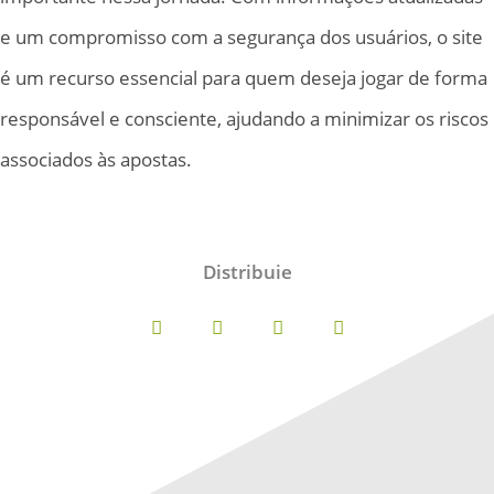
e um compromisso com a segurança dos usuários, o site
é um recurso essencial para quem deseja jogar de forma
responsável e consciente, ajudando a minimizar os riscos
associados às apostas.
Distribuie