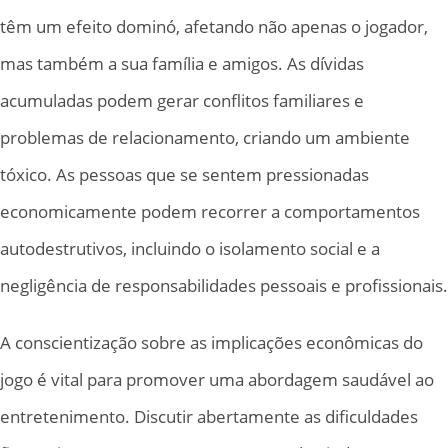
têm um efeito dominó, afetando não apenas o jogador,
mas também a sua família e amigos. As dívidas
acumuladas podem gerar conflitos familiares e
problemas de relacionamento, criando um ambiente
tóxico. As pessoas que se sentem pressionadas
economicamente podem recorrer a comportamentos
autodestrutivos, incluindo o isolamento social e a
negligência de responsabilidades pessoais e profissionais.
A conscientização sobre as implicações econômicas do
jogo é vital para promover uma abordagem saudável ao
entretenimento. Discutir abertamente as dificuldades