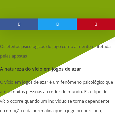
Os efeitos psicológicos do jogo como a mente é afetada
pelas apostas
A natureza do vício em jogos de azar
O vício em jogos de azar é um fenômeno psicológico que
afeta muitas pessoas ao redor do mundo. Este tipo de
vício ocorre quando um indivíduo se torna dependente
da emoção e da adrenalina que o jogo proporciona,