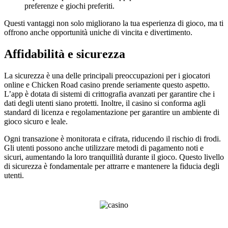
preferenze e giochi preferiti.
Questi vantaggi non solo migliorano la tua esperienza di gioco, ma ti
offrono anche opportunità uniche di vincita e divertimento.
Affidabilità e sicurezza
La sicurezza è una delle principali preoccupazioni per i giocatori
online e Chicken Road casino prende seriamente questo aspetto.
L’app è dotata di sistemi di crittografia avanzati per garantire che i
dati degli utenti siano protetti. Inoltre, il casino si conforma agli
standard di licenza e regolamentazione per garantire un ambiente di
gioco sicuro e leale.
Ogni transazione è monitorata e cifrata, riducendo il rischio di frodi.
Gli utenti possono anche utilizzare metodi di pagamento noti e
sicuri, aumentando la loro tranquillità durante il gioco. Questo livello
di sicurezza è fondamentale per attrarre e mantenere la fiducia degli
utenti.