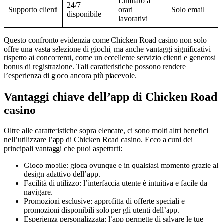
Limitato a
24/7
Supporto clienti
orari
Solo email
disponibile
lavorativi
Questo confronto evidenzia come Chicken Road casino non solo
offre una vasta selezione di giochi, ma anche vantaggi significativi
rispetto ai concorrenti, come un eccellente servizio clienti e generosi
bonus di registrazione. Tali caratteristiche possono rendere
l’esperienza di gioco ancora più piacevole.
Vantaggi chiave dell’app di Chicken Road
casino
Oltre alle caratteristiche sopra elencate, ci sono molti altri benefici
nell’utilizzare l’app di Chicken Road casino. Ecco alcuni dei
principali vantaggi che puoi aspettarti:
Gioco mobile: gioca ovunque e in qualsiasi momento grazie al
design adattivo dell’app.
Facilità di utilizzo: l’interfaccia utente è intuitiva e facile da
navigare.
Promozioni esclusive: approfitta di offerte speciali e
promozioni disponibili solo per gli utenti dell’app.
Esperienza personalizzata: l’app permette di salvare le tue