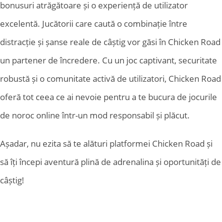
bonusuri atrăgătoare și o experiență de utilizator
excelentă. Jucătorii care caută o combinație între
distracție și șanse reale de câștig vor găsi în Chicken Road
un partener de încredere. Cu un joc captivant, securitate
robustă și o comunitate activă de utilizatori, Chicken Road
oferă tot ceea ce ai nevoie pentru a te bucura de jocurile
de noroc online într-un mod responsabil și plăcut.
Așadar, nu ezita să te alături platformei Chicken Road și
să îți începi aventură plină de adrenalina și oportunități de
câștig!