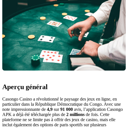
Aperçu général
Casongo Casino a révolutionné le paysage des jeux en ligne, en
particulier dans la République Démocratique du Congo. Avec une
note impressionnante de
4,9
sur
91 000
avis, l’application Casongo
APK a déjà été téléchargée plus de
2 millions
de fois. Cette
plateforme ne se limite pas à offrir des jeux de casino, mais elle
inclut également des options de paris sportifs sur plusieurs