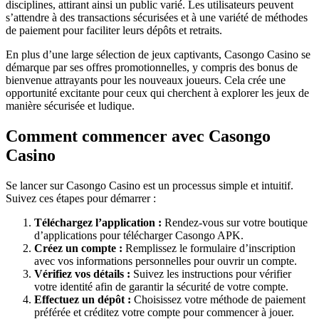
disciplines, attirant ainsi un public varié. Les utilisateurs peuvent
s’attendre à des transactions sécurisées et à une variété de méthodes
de paiement pour faciliter leurs dépôts et retraits.
En plus d’une large sélection de jeux captivants, Casongo Casino se
démarque par ses offres promotionnelles, y compris des bonus de
bienvenue attrayants pour les nouveaux joueurs. Cela crée une
opportunité excitante pour ceux qui cherchent à explorer les jeux de
manière sécurisée et ludique.
Comment commencer avec Casongo
Casino
Se lancer sur Casongo Casino est un processus simple et intuitif.
Suivez ces étapes pour démarrer :
Téléchargez l’application :
Rendez-vous sur votre boutique
d’applications pour télécharger Casongo APK.
Créez un compte :
Remplissez le formulaire d’inscription
avec vos informations personnelles pour ouvrir un compte.
Vérifiez vos détails :
Suivez les instructions pour vérifier
votre identité afin de garantir la sécurité de votre compte.
Effectuez un dépôt :
Choisissez votre méthode de paiement
préférée et créditez votre compte pour commencer à jouer.