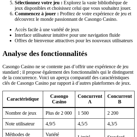
Sélectionnez votre jeu :
Explorez la vaste bibliothèque de
jeux disponibles et choisissez celui que vous souhaitez jouer.
Commencez à jouer :
Profitez de votre expérience de jeu et
découvrez le monde passionnant de Casongo Casino.
Accès facile à une variété de jeux
Interface utilisateur intuitive pour une navigation fluide
Offres de bienvenue attractives pour les nouveaux utilisateurs
Analyse des fonctionnalités
Casongo Casino ne se contente pas d’offrir une expérience de jeu
standard ; il propose également des fonctionnalités qui le distinguent
de la concurrence. Voici un aperçu comparatif des caractéristiques
clés de Casongo Casino par rapport à d’autres plateformes de jeux.
Casongo
Concurrent
Concurrent
Caractéristique
Casino
A
B
Nombre de jeux
Plus de 2 000
1 500
2 200
Note utilisateur
4,9/5
4,5/5
4,3/5
Méthodes de
Variété