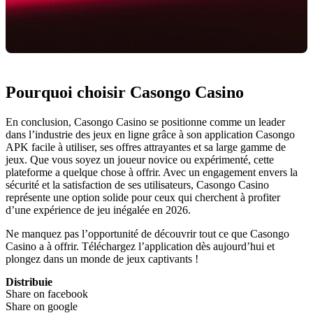
Pourquoi choisir Casongo Casino
En conclusion, Casongo Casino se positionne comme un leader
dans l’industrie des jeux en ligne grâce à son application Casongo
APK facile à utiliser, ses offres attrayantes et sa large gamme de
jeux. Que vous soyez un joueur novice ou expérimenté, cette
plateforme a quelque chose à offrir. Avec un engagement envers la
sécurité et la satisfaction de ses utilisateurs, Casongo Casino
représente une option solide pour ceux qui cherchent à profiter
d’une expérience de jeu inégalée en 2026.
Ne manquez pas l’opportunité de découvrir tout ce que Casongo
Casino a à offrir. Téléchargez l’application dès aujourd’hui et
plongez dans un monde de jeux captivants !
Distribuie
Share on facebook
Share on google