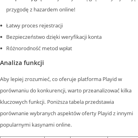
przygodę z hazardem online!
Łatwy proces rejestracji
Bezpieczeństwo dzięki weryfikacji konta
Różnorodność metod wpłat
Analiza funkcji
Aby lepiej zrozumieć, co oferuje platforma Playid w
porównaniu do konkurencji, warto przeanalizować kilka
kluczowych funkcji. Poniższa tabela przedstawia
porównanie wybranych aspektów oferty Playid z innymi
popularnymi kasynami online.