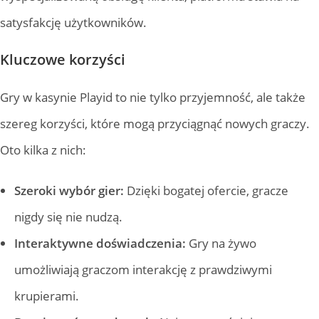
satysfakcję użytkowników.
Kluczowe korzyści
Gry w kasynie Playid to nie tylko przyjemność, ale także
szereg korzyści, które mogą przyciągnąć nowych graczy.
Oto kilka z nich:
Szeroki wybór gier:
Dzięki bogatej ofercie, gracze
nigdy się nie nudzą.
Interaktywne doświadczenia:
Gry na żywo
umożliwiają graczom interakcję z prawdziwymi
krupierami.