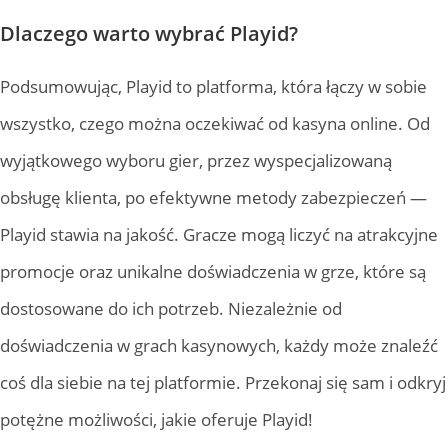
Dlaczego warto wybrać Playid?
Podsumowując, Playid to platforma, która łączy w sobie
wszystko, czego można oczekiwać od kasyna online. Od
wyjątkowego wyboru gier, przez wyspecjalizowaną
obsługę klienta, po efektywne metody zabezpieczeń —
Playid stawia na jakość. Gracze mogą liczyć na atrakcyjne
promocje oraz unikalne doświadczenia w grze, które są
dostosowane do ich potrzeb. Niezależnie od
doświadczenia w grach kasynowych, każdy może znaleźć
coś dla siebie na tej platformie. Przekonaj się sam i odkryj
potężne możliwości, jakie oferuje Playid!