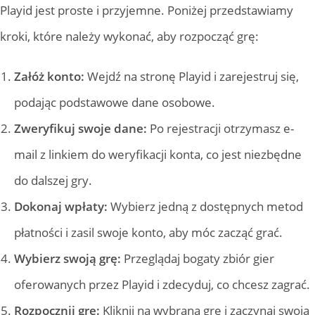
Playid jest proste i przyjemne. Poniżej przedstawiamy
kroki, które należy wykonać, aby rozpocząć grę:
Załóż konto:
Wejdź na stronę Playid i zarejestruj się,
podając podstawowe dane osobowe.
Zweryfikuj swoje dane:
Po rejestracji otrzymasz e-
mail z linkiem do weryfikacji konta, co jest niezbędne
do dalszej gry.
Dokonaj wpłaty:
Wybierz jedną z dostępnych metod
płatności i zasil swoje konto, aby móc zacząć grać.
Wybierz swoją grę:
Przeglądaj bogaty zbiór gier
oferowanych przez Playid i zdecyduj, co chcesz zagrać.
Rozpocznij grę:
Kliknij na wybraną grę i zaczynaj swoją