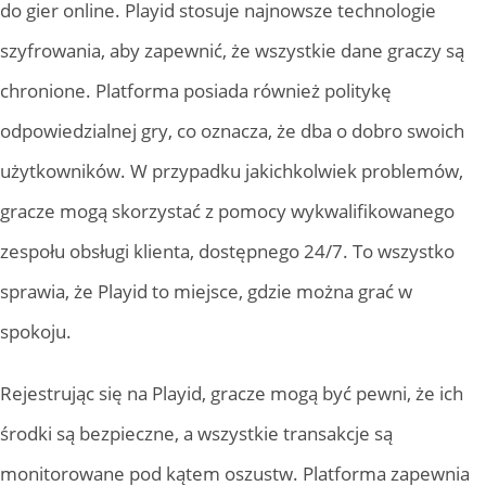
do gier online. Playid stosuje najnowsze technologie
szyfrowania, aby zapewnić, że wszystkie dane graczy są
chronione. Platforma posiada również politykę
odpowiedzialnej gry, co oznacza, że dba o dobro swoich
użytkowników. W przypadku jakichkolwiek problemów,
gracze mogą skorzystać z pomocy wykwalifikowanego
zespołu obsługi klienta, dostępnego 24/7. To wszystko
sprawia, że Playid to miejsce, gdzie można grać w
spokoju.
Rejestrując się na Playid, gracze mogą być pewni, że ich
środki są bezpieczne, a wszystkie transakcje są
monitorowane pod kątem oszustw. Platforma zapewnia