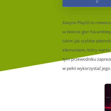
Kasyno PlayID to nowocz
w świecie gier hazardowy
takim jak szybkie płatno
elementem, który warto 
tym przewodniku zapreze
w pełni wykorzystać jego