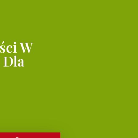
ści W
 Dla