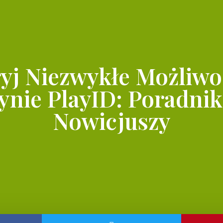
yj Niezwykłe Możliwo
ynie PlayID: Poradnik
Nowicjuszy