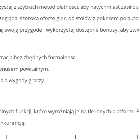
ystaj z szybkich metod płatności, aby natychmiast zasilić 
zeglądaj szeroką ofertę gier, od stołów z pokerem po aut
j swoją przygodę i wykorzystaj dostępne bonusy, aby zwi
racja bez zbędnych formalności.
 bonusem powitalnym.
 dla wygody graczy.
alnych funkcji, które wyróżniają je na tle innych platform.
onkurencją.