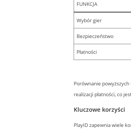
FUNKCJA
Wybór gier
Bezpieczeństwo
Płatności
Porównanie powyższych fu
realizacji płatności, co 
Kluczowe korzyści
PlayID zapewnia wiele kor