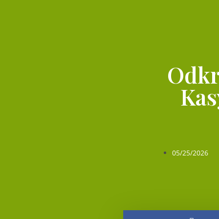
Odkr
Kas
05/25/2026