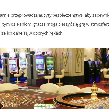
arnie przeprowadza audyty bezpieczeństwa, aby zapewni
i tym działaniom, gracze mogą cieszyć się grą w atmosfer
 że ich dane są w dobrych rękach.