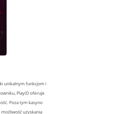
ęki unikalnym funkcjom i
wniku, PlayID oferuje
wność. Poza tym kasyno
e możliwość uzyskania