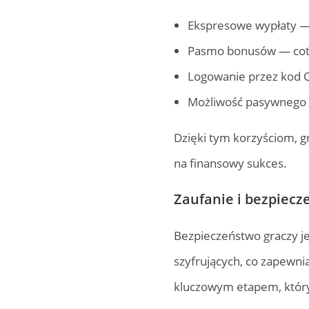
Ekspresowe wypłaty —
Pasmo bonusów — coty
Logowanie przez kod Q
Możliwość pasywnego 
Dzięki tym korzyściom, g
na finansowy sukces.
Zaufanie i bezpiec
Bezpieczeństwo graczy je
szyfrujących, co zapewni
kluczowym etapem, któr