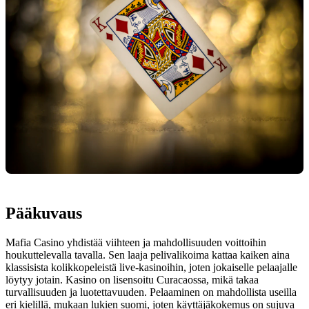
Pääkuvaus
Mafia Casino yhdistää viihteen ja mahdollisuuden voittoihin
houkuttelevalla tavalla. Sen laaja pelivalikoima kattaa kaiken aina
klassisista kolikkopeleistä live-kasinoihin, joten jokaiselle pelaajalle
löytyy jotain. Kasino on lisensoitu Curacaossa, mikä takaa
turvallisuuden ja luotettavuuden. Pelaaminen on mahdollista useilla
eri kielillä, mukaan lukien suomi, joten käyttäjäkokemus on sujuva