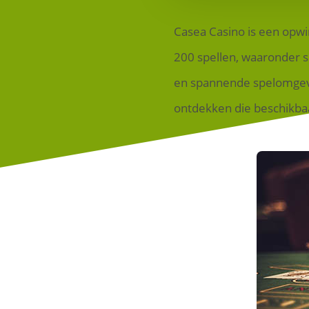
Casea Casino is een opwi
200 spellen, waaronder sl
en spannende spelomgevi
ontdekken die beschikbaa