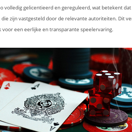
o volledig gelicentieerd en gereguleerd, wat betekent dat
ie zijn vastgesteld door de relevante autoriteiten. Dit ve
k voor een eerlijke en transparante speelervaring.