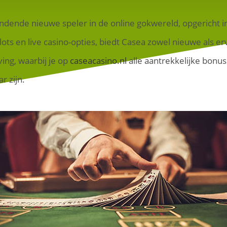
ndende nieuwe speler in de online gokwereld, opgericht 
ots en live casino-opties, biedt Casea zowel nieuwe als er
ng, waarbij je op
caseacasino.nl
alle aantrekkelijke bonu
r zijn.