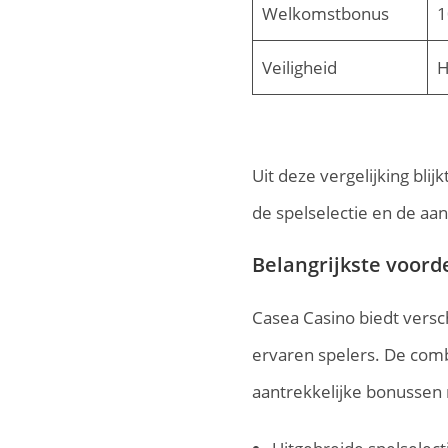
Welkomstbonus
1
Veiligheid
H
Uit deze vergelijking blij
de spelselectie en de aa
Belangrijkste voord
Casea Casino biedt versc
ervaren spelers. De comb
aantrekkelijke bonussen 