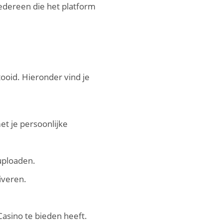
iedereen die het platform
ooid. Hieronder vind je
et je persoonlijke
uploaden.
iveren.
Casino te bieden heeft.