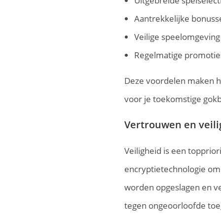
Uitgebreide spelselecti
Aantrekkelijke bonuss
Veilige speelomgeving
Regelmatige promoties
Deze voordelen maken het
voor je toekomstige gok
Vertrouwen en veili
Veiligheid is een toppri
encryptietechnologie om e
worden opgeslagen en ve
tegen ongeoorloofde toe