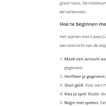
groot risico. De minimum
wil verkennen.
Hoe te beginnen me
Het starten met Casea Ca
een overzicht van de sta
Maak een account aa
gegevens.
Verifieer je gegevens:
Stort geld:
Voer een mi
Kies je spel:
Blader doo
Begin met spelen:
Zet