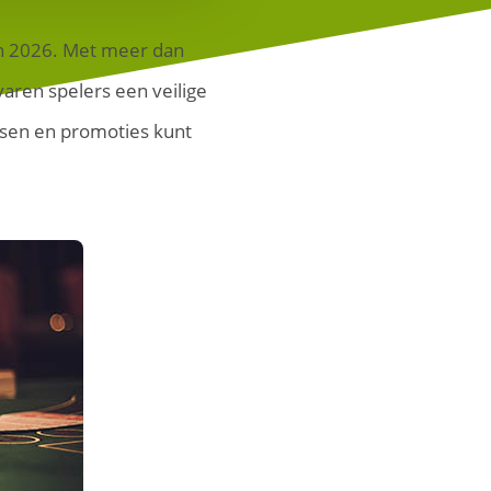
in 2026. Met meer dan
varen spelers een veilige
ssen en promoties kunt