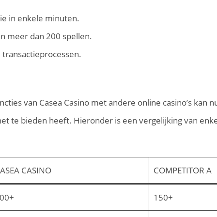
ie in enkele minuten.
an meer dan 200 spellen.
e transactieprocessen.
uncties van Casea Casino met andere online casino’s kan n
het te bieden heeft. Hieronder is een vergelijking van enke
ASEA CASINO
COMPETITOR A
00+
150+