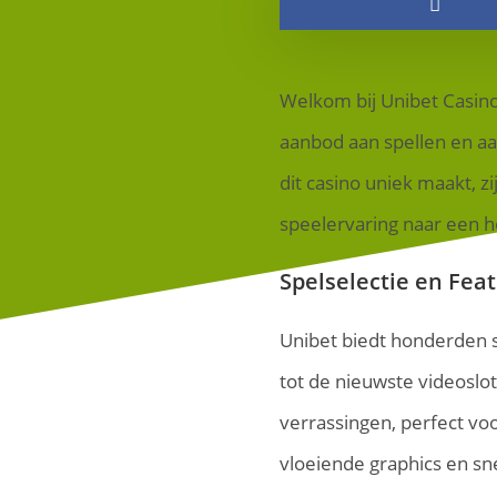
Welkom bij Unibet Casino
aanbod aan spellen en aa
dit casino uniek maakt, z
speelervaring naar een h
Spelselectie en Fea
Unibet biedt honderden sl
tot de nieuwste videoslot
verrassingen, perfect voo
vloeiende graphics en sne