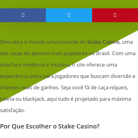
Descubra o mundo emocionante do
Stake Casino
, uma
das casas de apostas mais populares no Brasil. Com uma
interface moderna e intuitiva, o site oferece uma
experiência única para jogadores que buscam diversão e
chances reais de ganhos. Seja você fã de caça-níqueis,
roleta ou blackjack, aqui tudo é projetado para máxima
satisfação.
Por Que Escolher o Stake Casino?