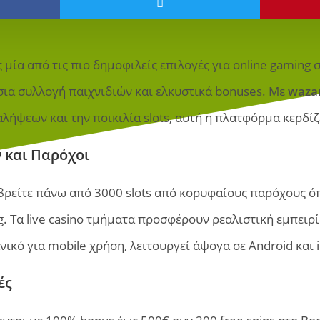
μία από τις πιο δημοφιλείς επιλογές για online gaming 
ια συλλογή παιχνιδιών και ελκυστικά bonuses. Με
waza
λήψεων και την ποικιλία slots, αυτή η πλατφόρμα κερδίζ
ν και Παρόχοι
 βρείτε πάνω από 3000 slots από κορυφαίους παρόχους ό
g. Τα live casino τμήματα προσφέρουν ρεαλιστική εμπειρία
δανικό για mobile χρήση, λειτουργεί άψογα σε Android και 
ές