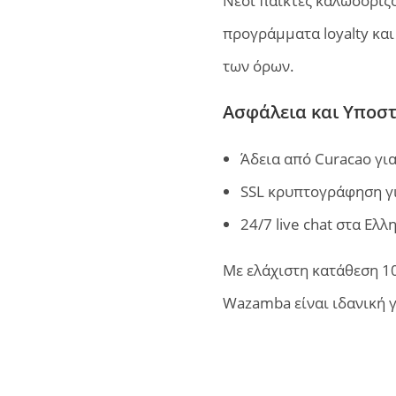
Νέοι παίκτες καλωσορίζο
προγράμματα loyalty και
των όρων.
Ασφάλεια και Υποσ
Άδεια από Curacao για
SSL κρυπτογράφηση γ
24/7 live chat στα Ελλ
Με ελάχιστη κατάθεση 10
Wazamba είναι ιδανική γ