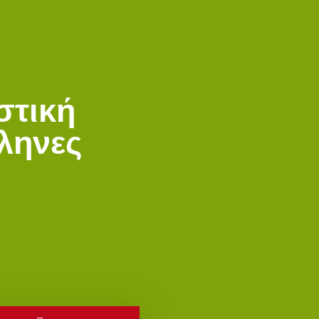
στική
ληνες