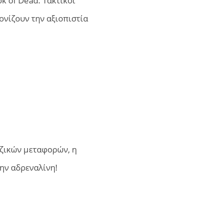
k of Dead. Τακτικοί
ονίζουν την αξιοπιστία
πεζικών μεταφορών, η
την αδρεναλίνη!