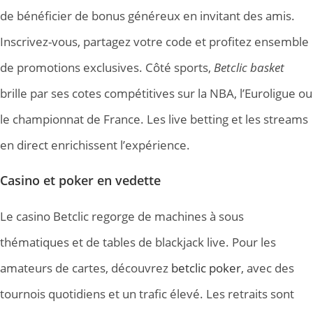
de bénéficier de bonus généreux en invitant des amis.
Inscrivez-vous, partagez votre code et profitez ensemble
de promotions exclusives. Côté sports,
Betclic basket
brille par ses cotes compétitives sur la NBA, l’Euroligue ou
le championnat de France. Les live betting et les streams
en direct enrichissent l’expérience.
Casino et poker en vedette
Le casino Betclic regorge de machines à sous
thématiques et de tables de blackjack live. Pour les
amateurs de cartes, découvrez
betclic poker
, avec des
tournois quotidiens et un trafic élevé. Les retraits sont