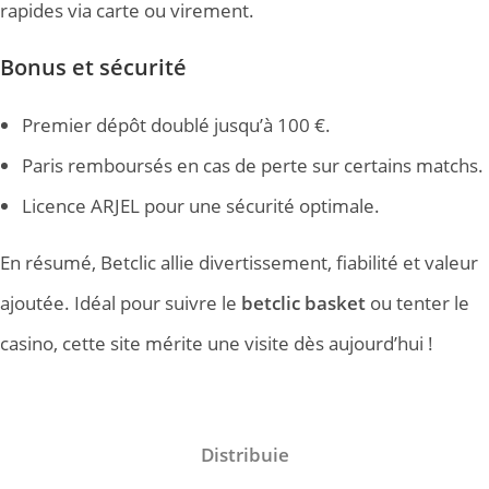
rapides via carte ou virement.
Bonus et sécurité
Premier dépôt doublé jusqu’à 100 €.
Paris remboursés en cas de perte sur certains matchs.
Licence ARJEL pour une sécurité optimale.
En résumé, Betclic allie divertissement, fiabilité et valeur
ajoutée. Idéal pour suivre le
betclic basket
ou tenter le
casino, cette site mérite une visite dès aujourd’hui !
Distribuie