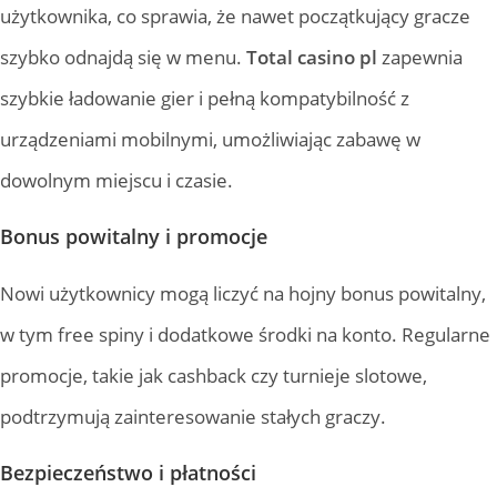
użytkownika, co sprawia, że nawet początkujący gracze
szybko odnajdą się w menu.
Total casino pl
zapewnia
szybkie ładowanie gier i pełną kompatybilność z
urządzeniami mobilnymi, umożliwiając zabawę w
dowolnym miejscu i czasie.
Bonus powitalny i promocje
Nowi użytkownicy mogą liczyć na hojny bonus powitalny,
w tym free spiny i dodatkowe środki na konto. Regularne
promocje, takie jak cashback czy turnieje slotowe,
podtrzymują zainteresowanie stałych graczy.
Bezpieczeństwo i płatności