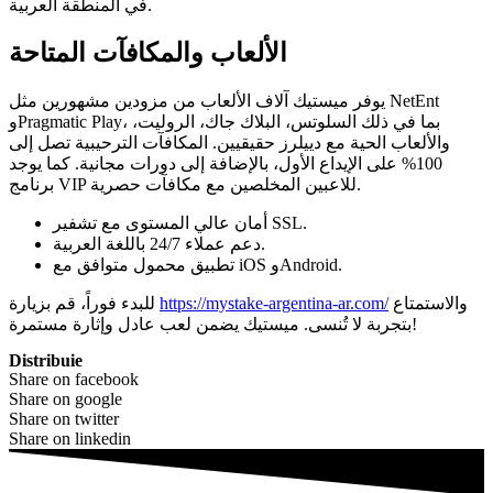
في المنطقة العربية.
الألعاب والمكافآت المتاحة
يوفر ميستيك آلاف الألعاب من مزودين مشهورين مثل NetEnt
وPragmatic Play، بما في ذلك السلوتس، البلاك جاك، الروليت،
والألعاب الحية مع دييلرز حقيقيين. المكافآت الترحيبية تصل إلى
100% على الإيداع الأول، بالإضافة إلى دورات مجانية. كما يوجد
برنامج VIP للاعبين المخلصين مع مكافآت حصرية.
أمان عالي المستوى مع تشفير SSL.
دعم عملاء 24/7 باللغة العربية.
تطبيق محمول متوافق مع iOS وAndroid.
والاستمتاع
https://mystake-argentina-ar.com/
للبدء فوراً، قم بزيارة
بتجربة لا تُنسى. ميستيك يضمن لعب عادل وإثارة مستمرة!
Distribuie
Share on facebook
Share on google
Share on twitter
Share on linkedin