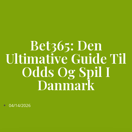
Bet365: Den
Ultimative Guide Til
Odds Og Spil I
Danmark
04/14/2026