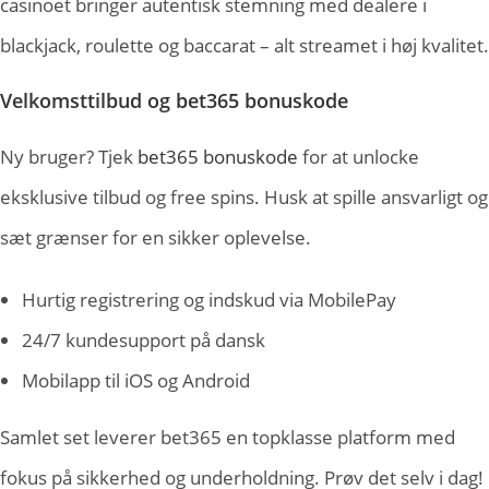
casinoet bringer autentisk stemning med dealere i
blackjack, roulette og baccarat – alt streamet i høj kvalitet.
Velkomsttilbud og bet365 bonuskode
Ny bruger? Tjek
bet365 bonuskode
for at unlocke
eksklusive tilbud og free spins. Husk at spille ansvarligt og
sæt grænser for en sikker oplevelse.
Hurtig registrering og indskud via MobilePay
24/7 kundesupport på dansk
Mobilapp til iOS og Android
Samlet set leverer bet365 en topklasse platform med
fokus på sikkerhed og underholdning. Prøv det selv i dag!