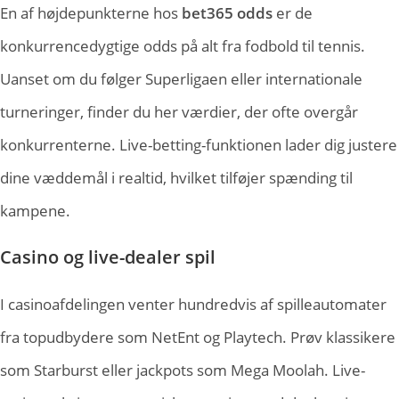
En af højdepunkterne hos
bet365 odds
er de
konkurrencedygtige odds på alt fra fodbold til tennis.
Uanset om du følger Superligaen eller internationale
turneringer, finder du her værdier, der ofte overgår
konkurrenterne. Live-betting-funktionen lader dig justere
dine væddemål i realtid, hvilket tilføjer spænding til
kampene.
Casino og live-dealer spil
I casinoafdelingen venter hundredvis af spilleautomater
fra topudbydere som NetEnt og Playtech. Prøv klassikere
som Starburst eller jackpots som Mega Moolah. Live-