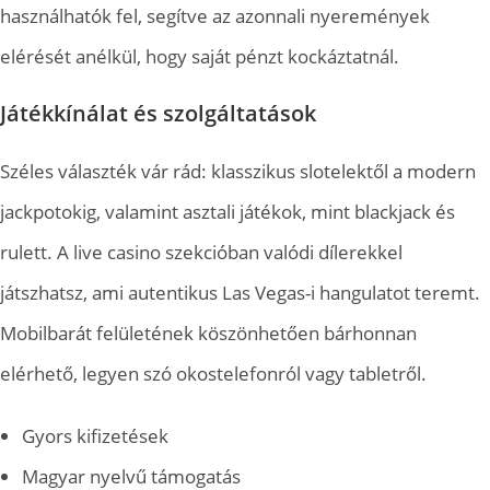
használhatók fel, segítve az azonnali nyeremények
elérését anélkül, hogy saját pénzt kockáztatnál.
Játékkínálat és szolgáltatások
Széles választék vár rád: klasszikus slotelektől a modern
jackpotokig, valamint asztali játékok, mint blackjack és
rulett. A live casino szekcióban valódi dílerekkel
játszhatsz, ami autentikus Las Vegas-i hangulatot teremt.
Mobilbarát felületének köszönhetően bárhonnan
elérhető, legyen szó okostelefonról vagy tabletről.
Gyors kifizetések
Magyar nyelvű támogatás