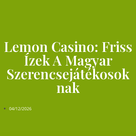
Lemon Casino: Friss
Ízek A Magyar
Szerencsejátékosok
Nak
04/12/2026