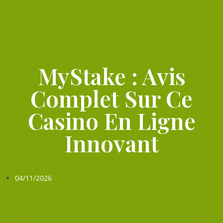
MyStake : Avis
Complet Sur Ce
Casino En Ligne
Innovant
04/11/2026