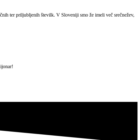
nih ter priljubljenih številk. V Sloveniji smo že imeli več srečnežev,
ijonar!