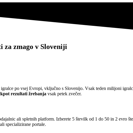
ti za zmago v Sloveniji
e igralce po vsej Evropi, vključno s Slovenijo. Vsak teden milijoni igral
kpot rezultati žrebanja
vsak petek zvečer.
alnic ali spletnih platform. Izberete 5 številk od 1 do 50 in 2 evro šte
ali specializirane portale.